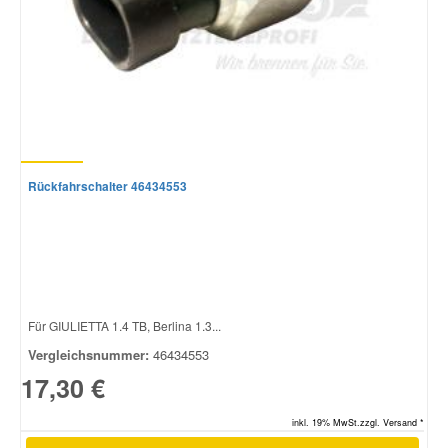
Smart Ersatzteile
Suzuki Ersatzteile
Toyota Ersatzteile
Rückfahrschalter 46434553
Vauxhall Ersatzteile
Volvo Ersatzteile
Für GIULIETTA 1.4 TB, Berlina 1.3...
Vergleichsnummer:
46434553
17,30 €
inkl. 19% MwSt.zzgl. Versand *