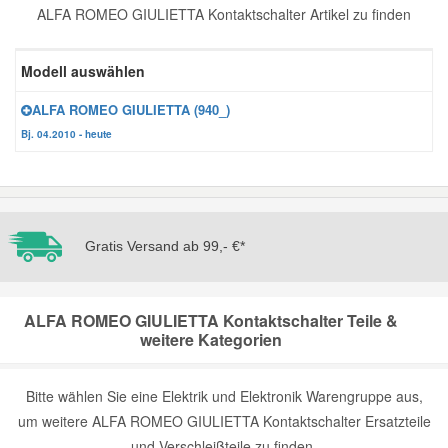
ALFA ROMEO GIULIETTA Kontaktschalter Artikel zu finden
Reparatur-Zubehör
Schlüsselgehäuse
Daewoo Ersatzteile
Scheibenreinigung
Modell auswählen
Karosserie Werkzeug
Werkstattbedarf
Daihatsu Ersatzteile
Zündanlage und Glühanlage
ALFA ROMEO GIULIETTA (940_)
Bj. 04.2010 - heute
Winter-Autozubehör
Dodge Ersatzteile
Honda Ersatzteile
Gratis Versand ab 99,- €*
Hyundai Ersatzteile
ALFA ROMEO GIULIETTA Kontaktschalter Teile &
Jeep Ersatzteile
weitere Kategorien
Kia Ersatzteile
Bitte wählen Sie eine Elektrik und Elektronik Warengruppe aus,
um weitere ALFA ROMEO GIULIETTA Kontaktschalter Ersatzteile
Lancia Ersatzteile
und Verschleißteile zu finden.