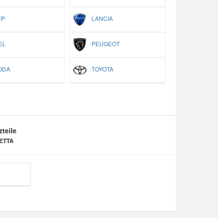
P
LANCIA
EL
PEUGEOT
ODA
TOYOTA
teile
IETTA