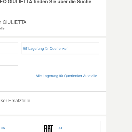
EO GIULIETTA finden Sie über die Suche
ren GIULIETTA
lle
GT Lagerung für Querlenker
Alle Lagerung für Querlenker Autoteile
er Ersatzteile
IA
FIAT