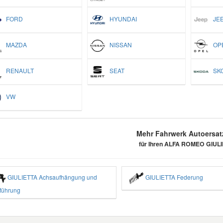
FORD
HYUNDAI
JEE
MAZDA
NISSAN
OP
RENAULT
SEAT
SK
VW
Mehr Fahrwerk Autoersatz
für Ihren ALFA ROMEO GIUL
GIULIETTA Achsaufhängung und
GIULIETTA Federung
führung