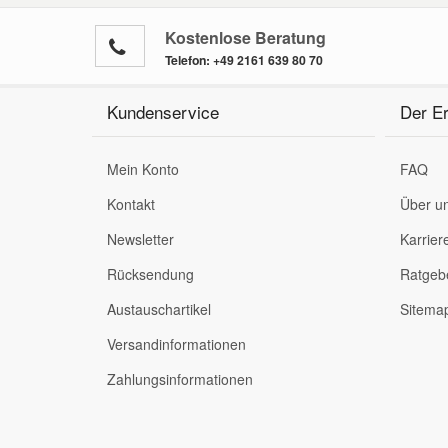
Kostenlose Beratung
Smart Ersatzteile
Telefon:
+49 2161 639 80 70
Suzuki Ersatzteile
Kundenservice
Der Er
Toyota Ersatzteile
Mein Konto
FAQ
Kontakt
Über u
Vauxhall Ersatzteile
Newsletter
Karrier
Rücksendung
Ratgeb
Volvo Ersatzteile
Austauschartikel
Sitema
Versandinformationen
Zahlungsinformationen