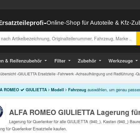
-
Ersatzteileprofi
Online-Shop für Autoteile & Kfz-Z
abe
en & Reifenzubehör
Filter
Zubehör
Werkzeuge
bersicht
›
GIULIETTA Ersatzteile
›
Fahrwerk
›
Achsaufhängung und Radführung
›
Qu
A ROMEO
GIULIETTA
Modell
Fahrzeug
auswählen, um genau passende
ALFA ROMEO GIULIETTA Lagerung für
Lagerung für Querlenker für alle GIULIETTA (940_), Kasten (940_) B
ng für Querlenker Ersatzteile kaufen.