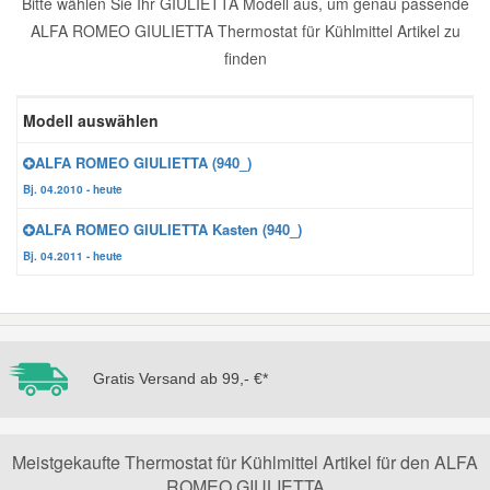
Bitte wählen Sie Ihr GIULIETTA Modell aus, um genau passende
ALFA ROMEO GIULIETTA Thermostat für Kühlmittel Artikel zu
Reparatur-Zubehör
Schlüsselgehäuse
Daewoo Ersatzteile
Scheibenreinigung
finden
Karosserie Werkzeug
Werkstattbedarf
Daihatsu Ersatzteile
Zündanlage und Glühanlage
Modell auswählen
Winter-Autozubehör
ALFA ROMEO GIULIETTA (940_)
Dodge Ersatzteile
Bj. 04.2010 - heute
Honda Ersatzteile
ALFA ROMEO GIULIETTA Kasten (940_)
Bj. 04.2011 - heute
Hyundai Ersatzteile
Jeep Ersatzteile
Gratis Versand ab 99,- €*
Kia Ersatzteile
Meistgekaufte Thermostat für Kühlmittel Artikel für den ALFA
Lancia Ersatzteile
ROMEO GIULIETTA