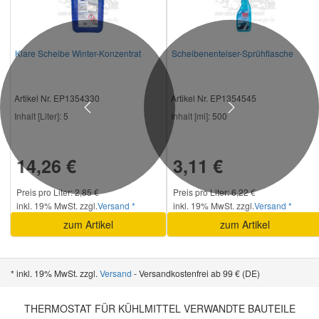
Klare Scheibe Winter-Konzentrat
Scheibenenteiser-Sprühflasche
Artikel Nr. EP1354330
Artikel Nr. EP1354545
Previous
Next
Inhalt [Liter]:
5
Inhalt [ml]:
500
14,26 €
3,11 €
Preis pro Liter: 2,85 €
Preis pro Liter: 6,22 €
inkl. 19% MwSt. zzgl.
Versand *
inkl. 19% MwSt. zzgl.
Versand *
zum Artikel
zum Artikel
* inkl. 19% MwSt. zzgl.
Versand
- Versandkostenfrei ab 99 € (DE)
THERMOSTAT FÜR KÜHLMITTEL VERWANDTE BAUTEILE