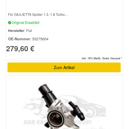
Für GIULIETTA Spider 1.3, 1.8 Turbo...
Smart Ersatzteile
Original Ersatzteil
Hersteller
: Fiat
Suzuki Ersatzteile
OE-Nummer:
55275654
279,60 €
Toyota Ersatzteile
inkl. 19% MwSt. Gratis Versand *
Vauxhall Ersatzteile
Zum Artikel
Volvo Ersatzteile