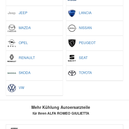
JEEP
LANCIA
MAZDA
NISSAN
OPEL
PEUGEOT
RENAULT
SEAT
SKODA
TOYOTA
VW
Mehr Kühlung Autoersatzteile
für Ihren ALFA ROMEO GIULIETTA