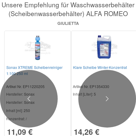
Unsere Empfehlung für Waschwasserbehälter
(Scheibenwasserbehälter) ALFA ROMEO
GIULIETTA
Sonax XTREME Scheibenreiniger
Klare Scheibe Winter-Konzentrat
1:100 250 ml
Artikel Nr. EP11220205
Artikel Nr. EP1354330
Hersteller
: Sonax
Inhalt [Liter]:
5
Previous
Next
Hersteller:
Sonax
Inhalt [ml]:
250
Konzentrat:
/
11,09 €
14,26 €