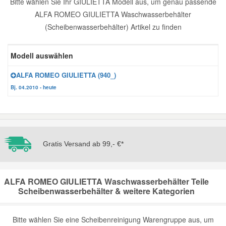
Bitte wählen Sie Ihr GIULIETTA Modell aus, um genau passende
ALFA ROMEO GIULIETTA Waschwasserbehälter
Reparatur-Zubehör
Schlüsselgehäuse
Daewoo Ersatzteile
Scheibenreinigung
(Scheibenwasserbehälter) Artikel zu finden
Karosserie Werkzeug
Werkstattbedarf
Daihatsu Ersatzteile
Zündanlage und Glühanlage
Modell auswählen
Winter-Autozubehör
ALFA ROMEO GIULIETTA (940_)
Dodge Ersatzteile
Bj. 04.2010 - heute
Honda Ersatzteile
Hyundai Ersatzteile
Gratis Versand ab 99,- €*
Jeep Ersatzteile
ALFA ROMEO GIULIETTA Waschwasserbehälter Teile
Scheibenwasserbehälter & weitere Kategorien
Kia Ersatzteile
Lancia Ersatzteile
Bitte wählen Sie eine Scheibenreinigung Warengruppe aus, um