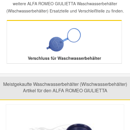
weitere ALFA ROMEO GIULIETTA Waschwasserbehälter
(Wischwasserbehälter) Ersatzteile und Verschleißteile zu finden.
Mazda Ersatzteile
Mercedes Ersatzteile
Mini Ersatzteile
Verschluss für Waschwasserbehälter
Mitsubishi Ersatzteile
Nissan Ersatzteile
Meistgekaufte Waschwasserbehälter (Wischwasserbehälter)
Artikel für den ALFA ROMEO GIULIETTA
Porsche Ersatzteile
Seat Ersatzteile
Skoda Ersatzteile