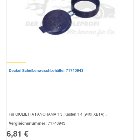
Smart Ersatzteile
Suzuki Ersatzteile
Toyota Ersatzteile
Vauxhall Ersatzteile
Deckel Scheibenwaschbehälter 71740943
Volvo Ersatzteile
Für GIULIETTA PANORAMA 1.3, Kasten 1.4 (940FXB1A)...
Vergleichsnummer:
71740943
6,81 €