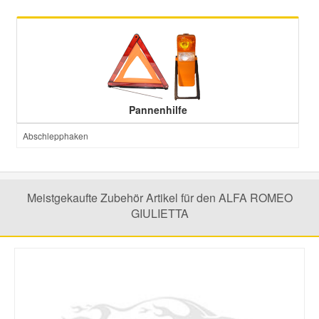
Mazda Ersatzteile
Mercedes Ersatzteile
Pannenhilfe
Mini Ersatzteile
Abschlepphaken
Mitsubishi Ersatzteile
Nissan Ersatzteile
Meistgekaufte Zubehör Artikel für den ALFA ROMEO
GIULIETTA
Porsche Ersatzteile
Seat Ersatzteile
Skoda Ersatzteile