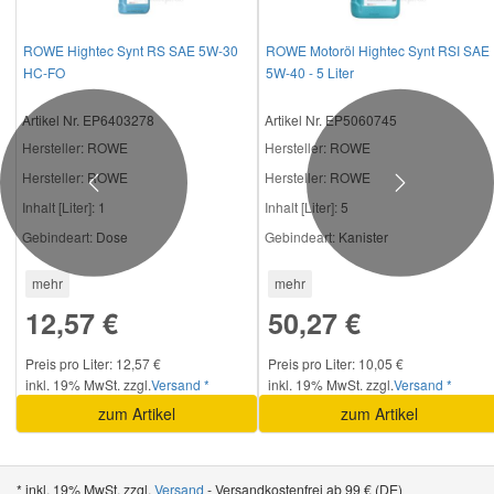
ROWE Hightec Synt RS SAE 5W-30
ROWE Motoröl Hightec Synt RSI SAE
HC-FO
5W-40 - 5 Liter
Artikel Nr. EP6403278
Artikel Nr. EP5060745
Hersteller
: ROWE
Hersteller
: ROWE
Hersteller:
ROWE
Hersteller:
ROWE
Previous
Next
Inhalt [Liter]:
1
Inhalt [Liter]:
5
Gebindeart:
Dose
Gebindeart:
Kanister
mehr
mehr
12,57 €
50,27 €
Preis pro Liter: 12,57 €
Preis pro Liter: 10,05 €
inkl. 19% MwSt. zzgl.
Versand *
inkl. 19% MwSt. zzgl.
Versand *
zum Artikel
zum Artikel
* inkl. 19% MwSt. zzgl.
Versand
- Versandkostenfrei ab 99 € (DE)