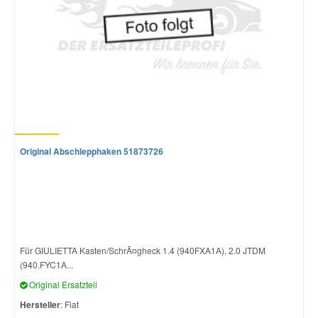
Smart Ersatzteile
Suzuki Ersatzteile
Toyota Ersatzteile
Original Abschlepphaken 51873726
Vauxhall Ersatzteile
Volvo Ersatzteile
Für GIULIETTA Kasten/SchrÃ¤gheck 1.4 (940FXA1A), 2.0 JTDM
(940.FYC1A...
Original Ersatzteil
Hersteller
: Fiat