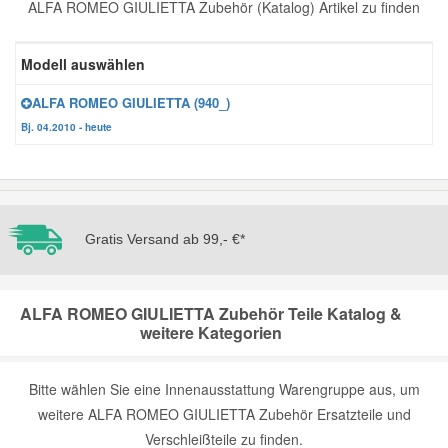
ALFA ROMEO GIULIETTA Zubehör (Katalog) Artikel zu finden
Reparatur-Zubehör
Schlüsselgehäuse
Daewoo Ersatzteile
Scheibenreinigung
Modell auswählen
Karosserie Werkzeug
Werkstattbedarf
Daihatsu Ersatzteile
Zündanlage und Glühanlage
ALFA ROMEO GIULIETTA (940_)
Bj. 04.2010 - heute
Winter-Autozubehör
Dodge Ersatzteile
Honda Ersatzteile
Gratis Versand ab 99,- €*
Hyundai Ersatzteile
ALFA ROMEO GIULIETTA Zubehör Teile Katalog &
Jeep Ersatzteile
weitere Kategorien
Kia Ersatzteile
Bitte wählen Sie eine Innenausstattung Warengruppe aus, um
weitere ALFA ROMEO GIULIETTA Zubehör Ersatzteile und
Lancia Ersatzteile
Verschleißteile zu finden.