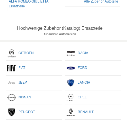
ALFA ROMEO GIULIETTA
Alle Zubehör Autoteile
Ersatzteile
Hochwertige Zubehör (Katalog) Ersatzteile
für andere Automarken
CITROËN
DACIA
FIAT
FORD
JEEP
LANCIA
NISSAN
OPEL
PEUGEOT
RENAULT