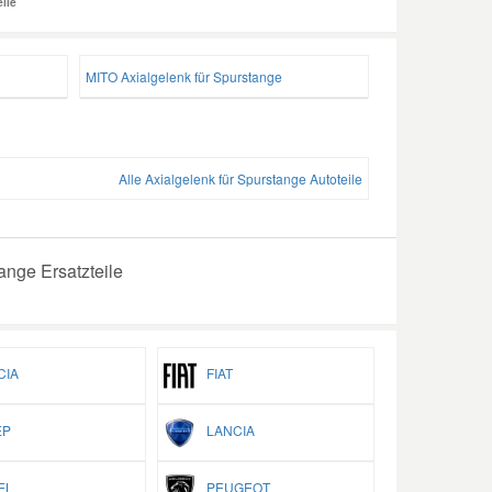
lle
MITO Axialgelenk für Spurstange
Alle Axialgelenk für Spurstange Autoteile
ange Ersatzteile
IA
FIAT
P
LANCIA
EL
PEUGEOT