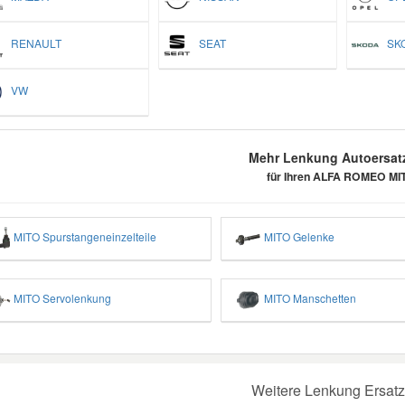
RENAULT
SEAT
SK
VW
Mehr Lenkung Autoersatz
für Ihren ALFA ROMEO MI
MITO Spurstangeneinzelteile
MITO Gelenke
MITO Servolenkung
MITO Manschetten
Weitere Lenkung Ersatz