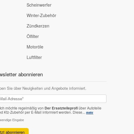
Scheinwerfer
Winter-Zubehör
Zündkerzen
Ölfilter
Motoröle
Luftfilter
sletter abonnieren
ben Sie über Neuigkeiten und Angebote informiert.
Ich möchte regelmäßig von
Der Ersatzteileprofi
über Autoteile
nd Kfz-Zubehör per E-Mail informiert werden.
Diese...
mehr
twendige Eingabe
etzt abonnieren