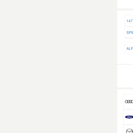
Smart Ersatzteile
147
Suzuki Ersatzteile
SPI
ALF
Toyota Ersatzteile
Vauxhall Ersatzteile
Volvo Ersatzteile