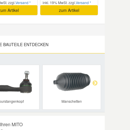
wSt. zzgl.
Versand *
inkl. 19% MwSt. zzgl.
Versand *
zum Artikel
zum Artikel
E BAUTEILE ENTDECKEN
Next
purstangenkopf
Manschetten
 Ihren MITO