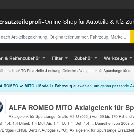
-
Ersatzteileprofi
Online-Shop für Autoteile & Kfz-Z
abe
en & Reifenzubehör
Filter
Zubehör
Werkzeuge
bersicht
›
MITO Ersatzteile
›
Lenkung
›
Gelenke
›
Axialgelenk für Spurstange für d
A ROMEO
MITO
Modell
Fahrzeug
auswählen, um genau passende Axia
ALFA ROMEO MITO Axialgelenk für Sp
Axialgelenk für Spurstange für alle MITO (955_) von 69 bis 170 PS und 
et, 1.4, 1.4 Bifuel, 1.4 MultiAir, 1.4 TB, 1.4 TJet, 1.4 ... Baureihen von 20
/Erdgas (CNG), Benzin/Autogas (LPG)) Axialgelenk für Spurstange Ersatzteil