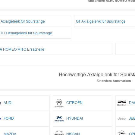
und andere ALFA ROMEO Mode
 Axialgelenk für Spurstange
GT Axialgelenk für Spurstange
DER Axialgelenk für Spurstange
A ROMEO MITO Ersatzteile
Hochwertige Axialgelenk für Spurst
für andere Automarken
AUDI
CITROËN
DAC
FORD
HYUNDAI
JEE
MAZDA
NISSAN
OP