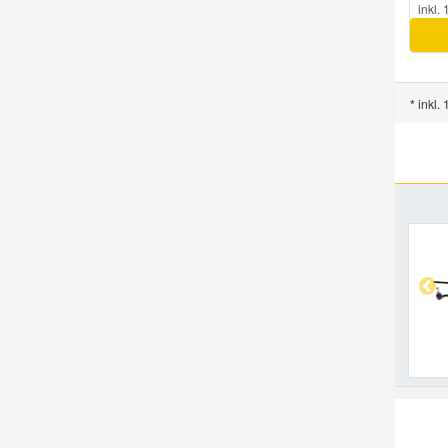
inkl.
Mazda Ersatzteile
Mercedes Ersatzteile
* inkl.
Mini Ersatzteile
Mitsubishi Ersatzteile
Nissan Ersatzteile
Porsche Ersatzteile
Seat Ersatzteile
Skoda Ersatzteile