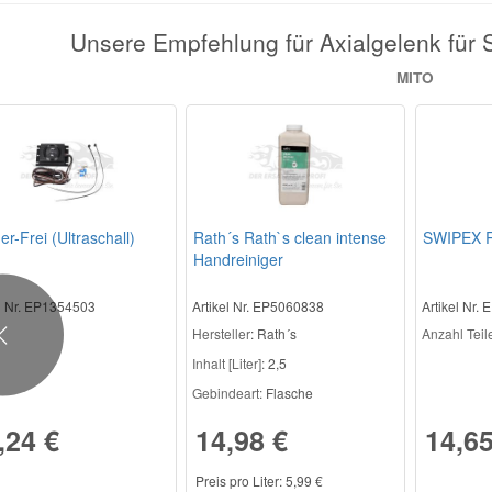
Unsere Empfehlung für Axialgelenk fü
MITO
r-Frei (Ultraschall)
Rath´s Rath`s clean intense
SWIPEX R
Handreiniger
el Nr. EP1354503
Artikel Nr. EP5060838
Artikel Nr.
Hersteller
: Rath´s
Anzahl Teile 
Previous
Inhalt [Liter]:
2,5
Gebindeart:
Flasche
,24 €
14,98 €
14,65
Preis pro Liter: 5,99 €