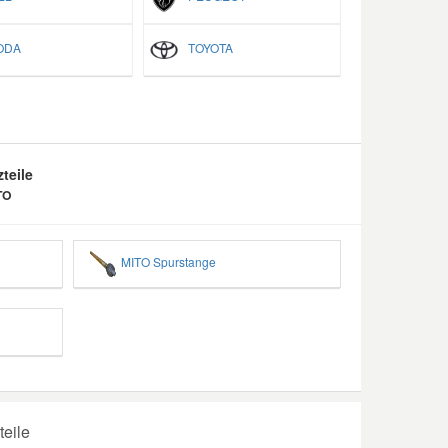
ODA
TOYOTA
teile
TO
MITO Spurstange
teile