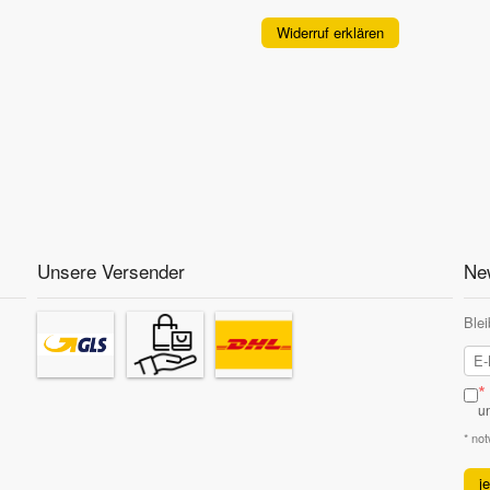
Widerruf erklären
Unsere Versender
New
Blei
*
u
* no
j