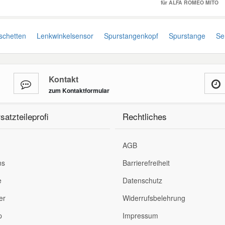
für ALFA ROMEO MITO
chetten
Lenkwinkelsensor
Spurstangenkopf
Spurstange
Ser
Kontakt
zum Kontaktformular
satzteileprofi
Rechtliches
AGB
ns
Barrierefreiheit
e
Datenschutz
er
Widerrufsbelehrung
p
Impressum