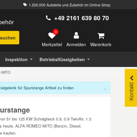
1.200.000 Autoteile und Zubehör im Online-Shop
+49 2161 639 80 70
ubehör
0
suchen
Merkzettel
Warenkorb
Anmelden
Inspektion
Betriebsflüssigkeiten
en MITO
Kontakt
×
lgelenk für Spurstange Artikel zu finden
urstange
von 51 bis 125 KW Schrägheck 0.9, 0.9 TwinAir, 1.3
08 bis heute. ALFA ROMEO MITO (Benzin, Diesel,
e kaufen.