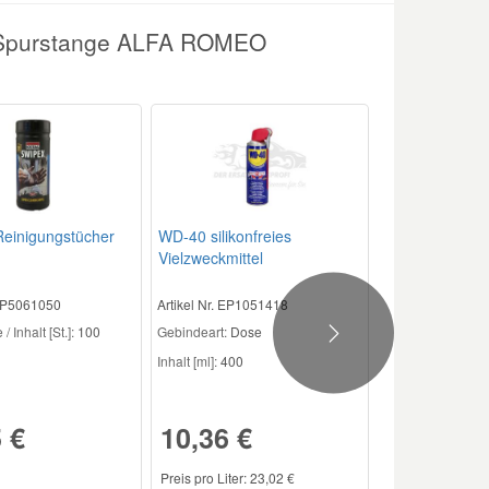
r Spurstange ALFA ROMEO
einigungstücher
WD-40 silikonfreies
Vielzweckmittel
 EP5061050
Artikel Nr. EP1051418
/ Inhalt [St.]:
100
Gebindeart:
Dose
Next
Inhalt [ml]:
400
 €
10,36 €
Preis pro Liter: 23,02 €