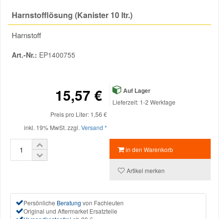
Harnstofflösung (Kanister 10 ltr.)
Mazda Ersatzteile
Harnstoff
Mercedes Ersatzteile
Art.-Nr.:
EP1400755
Mini Ersatzteile
15,57 €
Auf Lager
Lieferzeit: 1-2 Werktage
Mitsubishi Ersatzteile
Preis pro Liter: 1,56 €
inkl. 19% MwSt. zzgl.
Versand *
Nissan Ersatzteile
in den Warenkorb
Porsche Ersatzteile
Artikel merken
Seat Ersatzteile
Persönliche
Beratung
von Fachleuten
Original und Aftermarket Ersatzteile
Skoda Ersatzteile