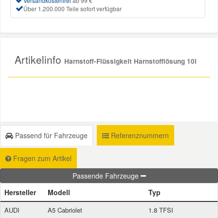
Versandkostenfrei
ab 99 €
Über 1.200.000 Teile sofort verfügbar
Smart Ersatzteile
Suzuki Ersatzteile
Artikelinfo
Harnstoff-Flüssigkeit Harnstofflösung 10l
Toyota Ersatzteile
Vauxhall Ersatzteile
Passend für Fahrzeuge
Referenznummern
Volvo Ersatzteile
Fragen zum Artikel
Passende Fahrzeuge
Hersteller
Modell
Typ
AUDI
A5 Cabriolet
1.8 TFSI