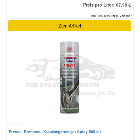
AUDI
A5 Sportback
2.0 TDI
Preis pro Liter: 67,98 €
AUDI
A5 Sportback
2.0 TDI
inkl. 19% MwSt.zzgl. Versand *
AUDI
A5 Sportback
2.0 TDI
Zum Artikel
AUDI
A5 Sportback
2.0 TDI quattro
AUDI
A5 Sportback
2.0 TDI quattro
AUDI
A5 Sportback
2.0 TDI quattro
AUDI
A5 Sportback
2.0 TFSI
AUDI
A5 Sportback
2.0 TFSI
AUDI
A5 Sportback
2.0 TFSI
AUDI
A5 Sportback
2.0 TFSI
AUDI
A5 Sportback
2.0 TFSI quattro
AUDI
A5 Sportback
2.0 TFSI quattro
Presto - Bremsen- /Kupplungsreiniger Spray 500 ml
AUDI
A5 Sportback
2.0 TFSI quattro