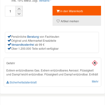
inkl. 19% MwSt. zzgl.
Versand *
Mazda Ersatzteile
in den Warenkorb
Artikel merken
Mercedes Ersatzteile
Persönliche
Beratung
von Fachleuten
Mini Ersatzteile
Original und Aftermarket Ersatzteile
Versandkostenfrei
ab 99 €
Über 1.200.000 Teile sofort verfügbar
Mitsubishi Ersatzteile
Gefahr
Nissan Ersatzteile
Extrem entzündbares Gas. Extrem entzündbares Aerosol. Flüssigkeit
und Dampf leicht entzündbar. Flüssigkeit und Dampf entzündbar. Enthält
Porsche Ersatzteile
Gas unter Druck; kann bei Erwärmung explodieren.
Mehr
Gesundheitsschädlich bei Verschlucken. Verursacht Hautreizungen.
Sicherheitsdatenblatt
Kann allergische Hautreaktionen verursachen. Verursacht schwere
Seat Ersatzteile
Augenreizung. Kann die Atemwege reizen. Kann Schläfrigkeit und
Benommenheit verursachen. Sehr giftig für Wasserorganismen. Sehr
giftig für Wasserorganismen mit langfristiger Wirkung. Giftig für
Wasserorganismen, mit langfristiger Wirkung. Schädlich für
Skoda Ersatzteile