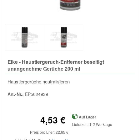
Reparatur-Zubehör
Schlüsselgehäuse
Daewoo Ersatzteile
Scheibenreinigung
Karosserie Werkzeug
Werkstattbedarf
Daihatsu Ersatzteile
Zündanlage und Glühanlage
Winter-Autozubehör
Dodge Ersatzteile
Elke - Haustiergeruch-Entferner beseitigt
Honda Ersatzteile
unangenehme Gerüche 200 ml
Haustiergerüche neutralisieren
Hyundai Ersatzteile
Art.-Nr.:
EP5024939
Jeep Ersatzteile
4,53 €
Auf Lager
Kia Ersatzteile
Lieferzeit: 1-2 Werktage
Preis pro Liter: 22,65 €
Lancia Ersatzteile