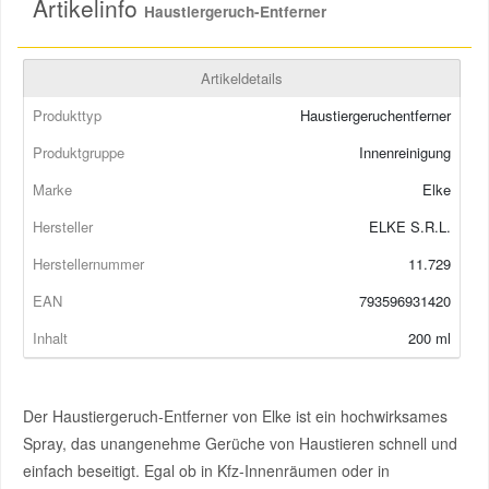
Artikelinfo
Wasserorganismen, mit langfristiger Wirkung
Haustiergeruch-Entferner
Smart Ersatzteile
Artikeldetails
Produkttyp
Haustiergeruchentferner
Suzuki Ersatzteile
Produktgruppe
Innenreinigung
Toyota Ersatzteile
Marke
Elke
Hersteller
ELKE S.R.L.
Vauxhall Ersatzteile
Herstellernummer
11.729
EAN
793596931420
Volvo Ersatzteile
Inhalt
200 ml
Der Haustiergeruch-Entferner von Elke ist ein hochwirksames
Spray, das unangenehme Gerüche von Haustieren schnell und
einfach beseitigt. Egal ob in Kfz-Innenräumen oder in