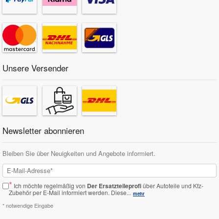
Fahrzeugkriterien:
Baujahr ab -
01-2012
RENAULT
KADJAR
1.2 TCe 130
Fahrzeugkriterien:
Baujahr ab -
11-2018
Unsere Versender
RENAULT
KADJAR
1.3 TCe 140
Fahrzeugkriterien:
Baujahr ab -
11-2018
RENAULT
KADJAR
1.3 TCe 160 (HLNC)
Newsletter abonnieren
Fahrzeugkriterien:
Baujahr ab -
11-2018
Bleiben Sie über Neuigkeiten und Angebote informiert.
RENAULT
KADJAR
1.5 BLUE dCi 115
Fahrzeugkriterien:
*
Ich möchte regelmäßig von
Der Ersatzteileprofi
über Autoteile und Kfz-
Baujahr ab -
11-2018
Zubehör per E-Mail informiert werden.
Diese...
mehr
RENAULT
KADJAR
1.5 dCi 110
* notwendige Eingabe