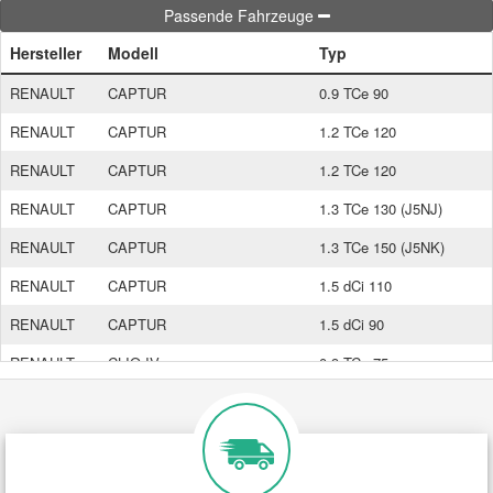
Passende Fahrzeuge
Hersteller
Modell
Typ
Smart Ersatzteile
RENAULT
CAPTUR
0.9 TCe 90
Suzuki Ersatzteile
RENAULT
CAPTUR
1.2 TCe 120
RENAULT
CAPTUR
1.2 TCe 120
Toyota Ersatzteile
RENAULT
CAPTUR
1.3 TCe 130 (J5NJ)
Vauxhall Ersatzteile
RENAULT
CAPTUR
1.3 TCe 150 (J5NK)
RENAULT
CAPTUR
1.5 dCi 110
Volvo Ersatzteile
RENAULT
CAPTUR
1.5 dCi 90
RENAULT
CLIO IV
0.9 TCe 75
RENAULT
CLIO IV
0.9 TCe 90
RENAULT
CLIO IV
1.2 16V
RENAULT
CLIO IV
1.2 16V (BHA1, BHAK, B