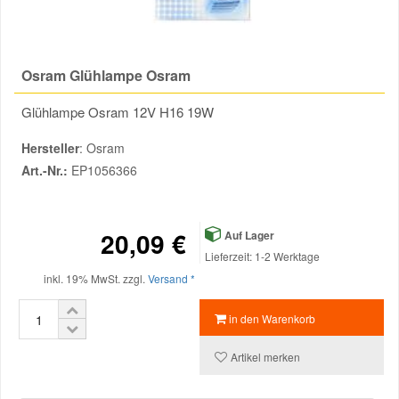
Reparatur-Zubehör
Schlüsselgehäuse
Daewoo Ersatzteile
Scheibenreinigung
Osram Glühlampe Osram
Karosserie Werkzeug
Werkstattbedarf
Daihatsu Ersatzteile
Zündanlage und Glühanlage
Glühlampe Osram 12V H16 19W
Winter-Autozubehör
Dodge Ersatzteile
Hersteller
: Osram
Art.-Nr.:
EP1056366
Honda Ersatzteile
20,09 €
Hyundai Ersatzteile
Auf Lager
Lieferzeit: 1-2 Werktage
inkl. 19% MwSt. zzgl.
Versand *
Jeep Ersatzteile
in den Warenkorb
Kia Ersatzteile
Artikel merken
Lancia Ersatzteile