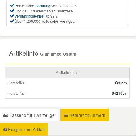
Persönliche
Beratung
von Fachleuten
Original und Aftermarket Ersatzteile
Mazda Ersatzteile
Versandkostenfrei
ab 99 €
Über 1.200.000 Teile sofort verfügbar
Mercedes Ersatzteile
Mini Ersatzteile
Artikelinfo
Glühlampe Osram
Mitsubishi Ersatzteile
Artikeldetails
Nissan Ersatzteile
Hersteller:
Osram
Herst.-Nr.:
64219L+
Porsche Ersatzteile
Passend für Fahrzeuge
Referenznummern
Seat Ersatzteile
Fragen zum Artikel
Skoda Ersatzteile