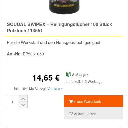
Werkstatt-Zubehör
Reparatur-Zubehör
Schlüsselgehäuse
Daewoo Ersatzteile
Scheibenreinigung
Werkzeuge
SOUDAL SWIPEX – Reinigungstücher 100 Stück
Karosserie Werkzeug
Werkstattbedarf
Daihatsu Ersatzteile
Winter-Autozubehör
Zündanlage und Glühanlage
Putztuch 113551
Winter-Autozubehör
Für die Werkstatt und den Hausgebrauch geeignet
Dodge Ersatzteile
Art.-Nr.:
EP5061050
Honda Ersatzteile
14,65 €
Auf Lager
Hyundai Ersatzteile
Lieferzeit: 1-2 Werktage
inkl. 19% MwSt. zzgl.
Versand *
Jeep Ersatzteile
in den Warenkorb
Kia Ersatzteile
Artikel merken
Lancia Ersatzteile