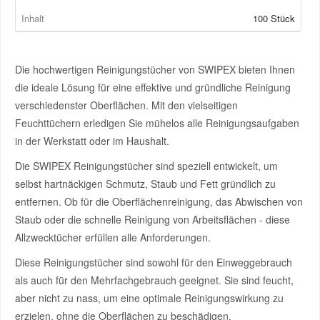
Inhalt
100 Stück
Smart Ersatzteile
Die hochwertigen Reinigungstücher von SWIPEX bieten Ihnen
Suzuki Ersatzteile
die ideale Lösung für eine effektive und gründliche Reinigung
verschiedenster Oberflächen. Mit den vielseitigen
Toyota Ersatzteile
Feuchttüchern erledigen Sie mühelos alle Reinigungsaufgaben
in der Werkstatt oder im Haushalt.
Vauxhall Ersatzteile
Die SWIPEX Reinigungstücher sind speziell entwickelt, um
selbst hartnäckigen Schmutz, Staub und Fett gründlich zu
Volvo Ersatzteile
entfernen. Ob für die Oberflächenreinigung, das Abwischen von
Staub oder die schnelle Reinigung von Arbeitsflächen - diese
Allzwecktücher erfüllen alle Anforderungen.
Diese Reinigungstücher sind sowohl für den Einweggebrauch
als auch für den Mehrfachgebrauch geeignet. Sie sind feucht,
aber nicht zu nass, um eine optimale Reinigungswirkung zu
erzielen, ohne die Oberflächen zu beschädigen.