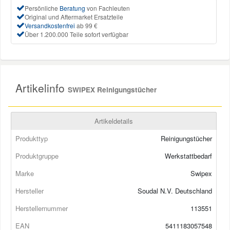
Persönliche
Beratung
von Fachleuten
Original und Aftermarket Ersatzteile
Mazda Ersatzteile
Versandkostenfrei
ab 99 €
Über 1.200.000 Teile sofort verfügbar
Mercedes Ersatzteile
Mini Ersatzteile
Artikelinfo
SWIPEX Reinigungstücher
Mitsubishi Ersatzteile
Artikeldetails
Produkttyp
Reinigungstücher
Nissan Ersatzteile
Produktgruppe
Werkstattbedarf
Porsche Ersatzteile
Marke
Swipex
Hersteller
Soudal N.V. Deutschland
Seat Ersatzteile
Herstellernummer
113551
EAN
5411183057548
Skoda Ersatzteile