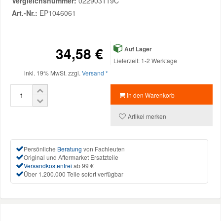
Vergleichsnummer:
022903119C
Art.-Nr.:
EP1046061
Mazda Ersatzteile
34,58 €
Auf Lager
Mercedes Ersatzteile
Lieferzeit: 1-2 Werktage
inkl. 19% MwSt. zzgl.
Versand *
Mini Ersatzteile
in den Warenkorb
Mitsubishi Ersatzteile
Artikel merken
Nissan Ersatzteile
Persönliche
Beratung
von Fachleuten
Original und Aftermarket Ersatzteile
Porsche Ersatzteile
Versandkostenfrei
ab 99 €
Über 1.200.000 Teile sofort verfügbar
Seat Ersatzteile
Skoda Ersatzteile