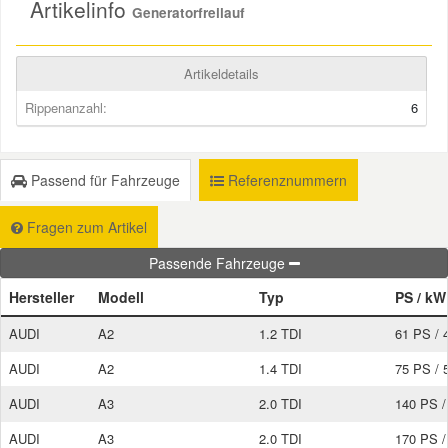
Artikelinfo
Generatorfreilauf
Smart Ersatzteile
Artikeldetails
Rippenanzahl:
6
Suzuki Ersatzteile
Toyota Ersatzteile
Passend für Fahrzeuge
Referenznummern
Vauxhall Ersatzteile
Fragen zum Artikel
Passende Fahrzeuge
Volvo Ersatzteile
Hersteller
Modell
Typ
PS / k
AUDI
A2
1.2 TDI
61 PS /
AUDI
A2
1.4 TDI
75 PS /
AUDI
A3
2.0 TDI
140 PS 
AUDI
A3
2.0 TDI
170 PS 