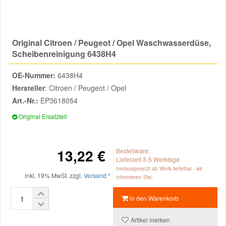
Reparatur-Zubehör
Schlüsselgehäuse
Daewoo Ersatzteile
Scheibenreinigung
Original Citroen / Peugeot / Opel Waschwasserdüse,
Karosserie Werkzeug
Werkstattbedarf
Daihatsu Ersatzteile
Zündanlage und Glühanlage
Scheibenreinigung 6438H4
Winter-Autozubehör
OE-Nummer:
6438H4
Dodge Ersatzteile
Hersteller
: Citroen / Peugeot / Opel
Art.-Nr.:
EP3618054
Honda Ersatzteile
Original Ersatzteil
Hyundai Ersatzteile
13,22 €
Bestellware:
Lieferzeit 3-5 Werktage
Jeep Ersatzteile
(vorausgesetzt ab Werk lieferbar - wir
inkl. 19% MwSt. zzgl.
Versand *
informieren Sie)
Kia Ersatzteile
in den Warenkorb
Lancia Ersatzteile
Artikel merken