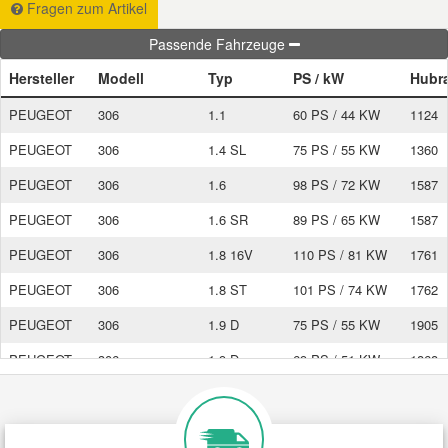
Fragen zum Artikel
Passende Fahrzeuge
Smart Ersatzteile
Hersteller
Modell
Typ
PS / kW
Hubr
Suzuki Ersatzteile
PEUGEOT
306
1.1
60 PS / 44 KW
1124
PEUGEOT
306
1.4 SL
75 PS / 55 KW
1360
Toyota Ersatzteile
PEUGEOT
306
1.6
98 PS / 72 KW
1587
PEUGEOT
306
1.6 SR
89 PS / 65 KW
1587
Vauxhall Ersatzteile
PEUGEOT
306
1.8 16V
110 PS / 81 KW
1761
Volvo Ersatzteile
PEUGEOT
306
1.8 ST
101 PS / 74 KW
1762
PEUGEOT
306
1.9 D
75 PS / 55 KW
1905
PEUGEOT
306
1.9 D
69 PS / 51 KW
1868
PEUGEOT
306
1.9 SLD
68 PS / 50 KW
1905
PEUGEOT
306
1.9 SLD
64 PS / 47 KW
1905