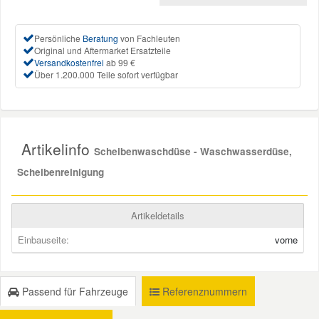
Mazda Ersatzteile
Persönliche
Beratung
von Fachleuten
Original und Aftermarket Ersatzteile
Versandkostenfrei
ab 99 €
Mercedes Ersatzteile
Über 1.200.000 Teile sofort verfügbar
Mini Ersatzteile
Artikelinfo
Scheibenwaschdüse - Waschwasserdüse,
Mitsubishi Ersatzteile
Scheibenreinigung
Nissan Ersatzteile
Artikeldetails
Porsche Ersatzteile
Einbauseite:
vorne
Seat Ersatzteile
Passend für Fahrzeuge
Referenznummern
Skoda Ersatzteile