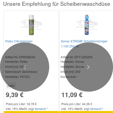
Unsere Empfehlung für Scheibenwaschdüse
Petec Citrusreiniger
Sonax XTREME Scheibenreiniger
1:100 250 ml
Artikel Nr. EP9038043
Artikel Nr. EP11220205
Hersteller
: Petec
Hersteller
: Sonax
Inhalt [ml]:
500
Hersteller:
Sonax
Previous
Next
Gebindeart:
Sprühdose
Inhalt [ml]:
250
Hersteller:
PETEC
Konzentrat:
/
mehr
9,39 €
11,09 €
Preis pro Liter: 18,78 €
Preis pro Liter: 44,36 €
inkl. 19% MwSt. zzgl.
Versand *
inkl. 19% MwSt. zzgl.
Versand *