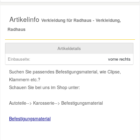
Smart Ersatzteile
Artikelinfo
Verkleidung für Radhaus - Verkleidung,
Radhaus
Suzuki Ersatzteile
Artikeldetails
Toyota Ersatzteile
Einbauseite:
vorne rechts
Vauxhall Ersatzteile
Suchen Sie passendes Befestigungsmaterial, wie Clipse,
Klammern etc.?
Schauen Sie bei uns im Shop unter:
Volvo Ersatzteile
Autoteile--> Karosserie--> Befestigungsmaterial
Befestigungsmaterial