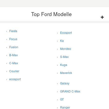
Top Ford Modelle
› Fiesta
› Ecosport
› Focus
› Ka
› Fusion
› Mondeo
› B-Max
› S-Max
› C-Max
› Kuga
› Courier
› Maverick
› ecosport
› Galaxy
› GRAND C-Max
› GT
› Ranger