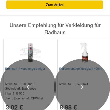
Zum Artikel
Unsere Empfehlung für Verkleidung für
Radhaus
Bremsen- / Kupplungsreiniger
Reifenmontageflüssigkeit 400ml
Artikel Nr. EP1051616
Artikel Nr. EP1400641
Gebindeart:
Sprühdose
Previous
Next
Inhalt [ml]:
500
chem. Eigenschaft:
CKW-frei
3,02 €
8,98 €