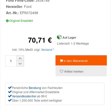
Ford Finis-Code:
2434148
Hersteller
: Ford
Mazda Ersatzteile
Art.-Nr.:
EP5072498
Original Ersatzteil
Mercedes Ersatzteile
70,71 €
Auf Lager
Mini Ersatzteile
Lieferzeit: 1-2 Werktage
inkl. 19% MwSt. zzgl.
Versand *
Mitsubishi Ersatzteile
in den Warenkorb
Nissan Ersatzteile
Artikel merken
Porsche Ersatzteile
Persönliche
Beratung
von Fachleuten
Original und Aftermarket Ersatzteile
Seat Ersatzteile
Versandkostenfrei
ab 99 €
Über 1.200.000 Teile sofort verfügbar
Skoda Ersatzteile