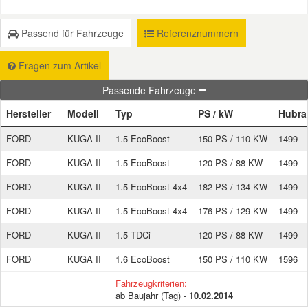
Passend für Fahrzeuge
Referenznummern
Fragen zum Artikel
Passende Fahrzeuge
Hersteller
Modell
Typ
PS / kW
Hubr
FORD
KUGA II
1.5 EcoBoost
150 PS / 110 KW
1499
FORD
KUGA II
1.5 EcoBoost
120 PS / 88 KW
1499
FORD
KUGA II
1.5 EcoBoost 4x4
182 PS / 134 KW
1499
FORD
KUGA II
1.5 EcoBoost 4x4
176 PS / 129 KW
1499
FORD
KUGA II
1.5 TDCi
120 PS / 88 KW
1499
FORD
KUGA II
1.6 EcoBoost
150 PS / 110 KW
1596
Fahrzeugkriterien:
ab Baujahr (Tag) -
10.02.2014