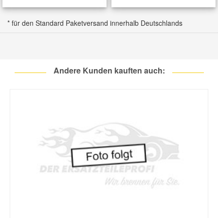
FORD
KUGA II
2.0 TDCi 4x4
180 PS / 132 KW
1998
* für den Standard Paketversand innerhalb Deutschlands
FORD
KUGA II
2.0 TDCi 4x4
163 PS / 120 KW
1998
FORD
KUGA II
2.0 TDCi 4x4
150 PS / 110 KW
1997
FORD
KUGA II
2.0 TDCi 4x4
136 PS / 100 KW
1997
Andere Kunden kauften auch: