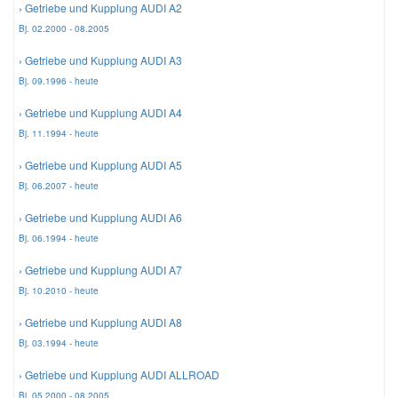
› Getriebe und Kupplung AUDI A2
Bj. 02.2000 - 08.2005
Mazda Ersatzteile
› Getriebe und Kupplung AUDI A3
Bj. 09.1996 - heute
Mercedes Ersatzteile
› Getriebe und Kupplung AUDI A4
Bj. 11.1994 - heute
Mini Ersatzteile
› Getriebe und Kupplung AUDI A5
Bj. 06.2007 - heute
Mitsubishi Ersatzteile
› Getriebe und Kupplung AUDI A6
Bj. 06.1994 - heute
Nissan Ersatzteile
› Getriebe und Kupplung AUDI A7
Porsche Ersatzteile
Bj. 10.2010 - heute
› Getriebe und Kupplung AUDI A8
Seat Ersatzteile
Bj. 03.1994 - heute
› Getriebe und Kupplung AUDI ALLROAD
Skoda Ersatzteile
Bj. 05.2000 - 08.2005