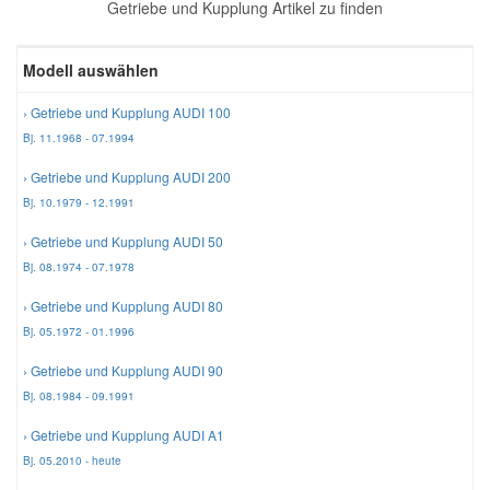
Getriebe und Kupplung Artikel zu finden
Reparatur-Zubehör
Schlüsselgehäuse
Daewoo Ersatzteile
Scheibenreinigung
Modell auswählen
Karosserie Werkzeug
Werkstattbedarf
Daihatsu Ersatzteile
Zündanlage und Glühanlage
› Getriebe und Kupplung AUDI 100
Bj. 11.1968 - 07.1994
Winter-Autozubehör
Dodge Ersatzteile
› Getriebe und Kupplung AUDI 200
Bj. 10.1979 - 12.1991
Honda Ersatzteile
› Getriebe und Kupplung AUDI 50
Bj. 08.1974 - 07.1978
Hyundai Ersatzteile
› Getriebe und Kupplung AUDI 80
Bj. 05.1972 - 01.1996
Jeep Ersatzteile
› Getriebe und Kupplung AUDI 90
Bj. 08.1984 - 09.1991
Kia Ersatzteile
› Getriebe und Kupplung AUDI A1
Bj. 05.2010 - heute
Lancia Ersatzteile