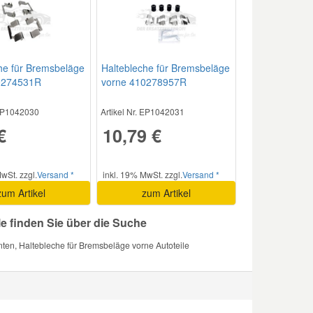
he für Bremsbeläge
Haltebleche für Bremsbeläge
0274531R
vorne 410278957R
 EP1042030
Artikel Nr. EP1042031
€
10,79 €
wSt. zzgl.
Versand *
inkl. 19% MwSt. zzgl.
Versand *
zum Artikel
zum Artikel
e finden Sie über die Suche
ten, Haltebleche für Bremsbeläge vorne Autoteile