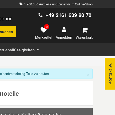
1.200.000 Autoteile und Zubehör im Online-Shop
+49 2161 639 80 70
ubehör
0
suchen
Merkzettel
Warenkorb
Anmelden
etriebsflüssigkeiten
Kontakt
×
eibenbremsbelag Teile zu kaufen
toteile
atzteile für Ihre Automarke