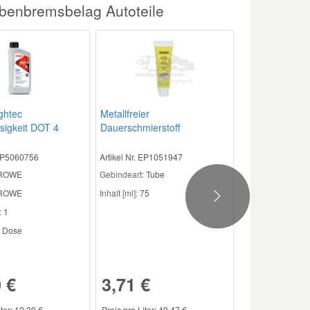
ibenbremsbelag Autoteile
ghtec
Metallfreier
sigkeit DOT 4
Dauerschmierstoff
 EP5060756
Artikel Nr. EP1051947
 ROWE
Gebindeart:
Tube
ROWE
Inhalt [ml]:
75
Next
:
1
Dose
 €
3,71 €
iter: 12,30 €
Preis pro Liter: 49,47 €