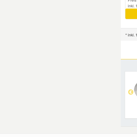
inkl.
Smart Ersatzteile
Suzuki Ersatzteile
* inkl.
Toyota Ersatzteile
Vauxhall Ersatzteile
Volvo Ersatzteile