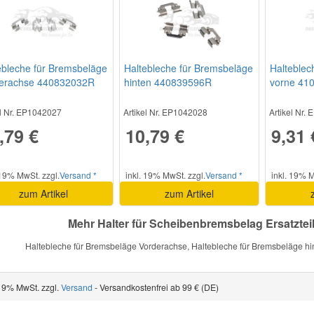
ebleche für Bremsbeläge
Haltebleche für Bremsbeläge
Halteblec
erachse 440832032R
hinten 440839596R
vorne 41
el Nr. EP1042027
Artikel Nr. EP1042028
Artikel Nr.
,79 €
10,79 €
9,31 
 19% MwSt. zzgl.
Versand *
inkl. 19% MwSt. zzgl.
Versand *
inkl. 19% M
zum Artikel
zum Artikel
Mehr Halter für Scheibenbremsbelag Ersatzteil
Haltebleche für Bremsbeläge Vorderachse, Haltebleche für Bremsbeläge hin
 19% MwSt. zzgl.
Versand
- Versandkostenfrei ab 99 € (DE)