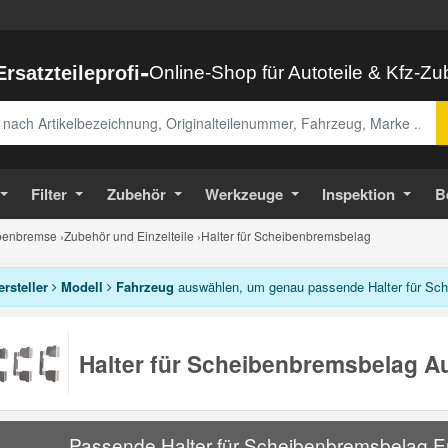
-
Ersatzteileprofi
Online-Shop für Autoteile & Kfz-Z
abe
Filter
Zubehör
Werkzeuge
Inspektion
B
benbremse
›
Zubehör und Einzelteile
›
Halter für Scheibenbremsbelag
ersteller
Modell
Fahrzeug
auswählen, um genau passende Halter für Sch
Halter für Scheibenbremsbelag Au
Passende Halter für Scheibenbremsbelag Ers