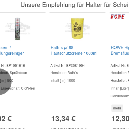
Unsere Empfehlung für Halter für Sche
sen- /
Rath´s pr 88
ROWE Hi
lungsreiniger
Hautschutzcreme 1000ml
Bremsflüs
el Nr. EP1051616
Artikel Nr. EP3581954
Artikel Nr.
deart:
Sprühdose
Hersteller
: Rath´s
Hersteller
:
[ml]:
500
Inhalt [ml]:
1000
Hersteller:
revious
 Eigenschaft:
CKW-frei
Inhalt [Liter]
Gebindeart:
mehr
02 €
13,34 €
12,30
pro Liter: 6,04 €
Preis pro Liter: 13,34 €
Preis pro L