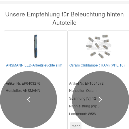
Unsere Empfehlung für Beleuchtung hinten
Autoteile
ANSMANN LED-Arbeitsleuchte slim
Osram Glühlampe ( RAM) (VPE 10)
Artikel Nr. EP6403276
Artikel Nr. EP1054572
Hersteller
: ANSMANN
Hersteller
: Osram
Spannung [V]:
12
Previous
Next
Nennleistung [W]:
5
Lampenart:
W5W
mehr