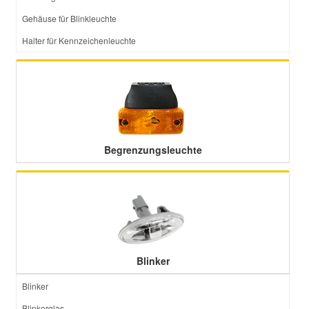
Gehäuse für Blinkleuchte
Smart Ersatzteile
Halter für Kennzeichenleuchte
Suzuki Ersatzteile
Toyota Ersatzteile
Begrenzungsleuchte
Vauxhall Ersatzteile
Volvo Ersatzteile
Blinker
Blinker
Blinkerglas