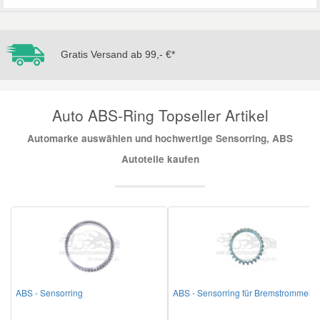
Mazda Ersatzteile
Gratis Versand ab 99,- €*
Mercedes Ersatzteile
Auto ABS-Ring Topseller Artikel
Mini Ersatzteile
Automarke auswählen und hochwertige Sensorring, ABS
Mitsubishi Ersatzteile
Autoteile kaufen
Nissan Ersatzteile
Porsche Ersatzteile
Seat Ersatzteile
ABS - Sensorring
ABS - Sensorring für Bremstrommel
Skoda Ersatzteile