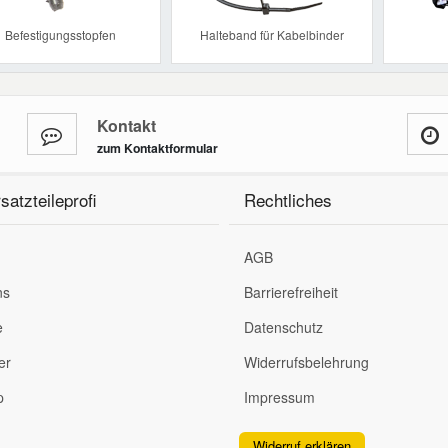
Befestigungsstopfen
Halteband für Kabelbinder
Kontakt
zum Kontaktformular
satzteileprofi
Rechtliches
AGB
ns
Barrierefreiheit
e
Datenschutz
er
Widerrufsbelehrung
p
Impressum
Widerruf erklären