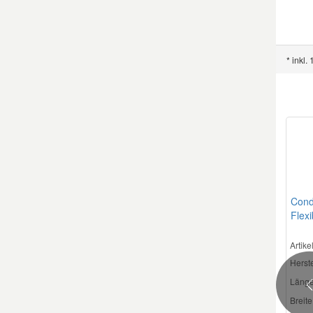
Mazda Ersatzteile
* inkl.
Mercedes Ersatzteile
Mini Ersatzteile
Mitsubishi Ersatzteile
Nissan Ersatzteile
Cond
Flexi
Porsche Ersatzteile
Artik
Herste
Seat Ersatzteile
Länge
Breite
Skoda Ersatzteile