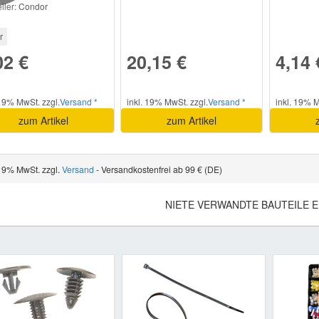
ller:
Condor
r
02 €
20,15 €
4,14 
 19% MwSt. zzgl.
Versand *
inkl. 19% MwSt. zzgl.
Versand *
inkl. 19% M
zum Artikel
zum Artikel
 19% MwSt. zzgl.
Versand
- Versandkostenfrei ab 99 € (DE)
NIETE VERWANDTE BAUTEILE 
Previous