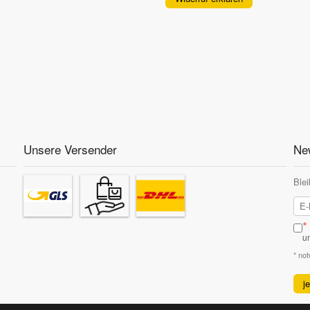
Unsere Versender
New
Blei
*
u
* no
j