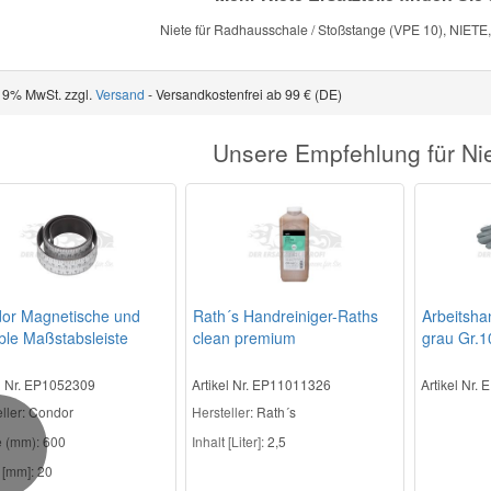
Niete für Radhausschale / Stoßstange (VPE 10), NIE
 19% MwSt. zzgl.
Versand
- Versandkostenfrei ab 99 € (DE)
Unsere Empfehlung für Nie
or Magnetische und
Rath´s Handreiniger-Raths
Arbeitsha
ble Maßstabsleiste
clean premium
grau Gr.1
el Nr. EP1052309
Artikel Nr. EP11011326
Artikel Nr.
ller
: Condor
Hersteller
: Rath´s
 (mm):
600
Inhalt [Liter]:
2,5
Previous
 [mm]:
20