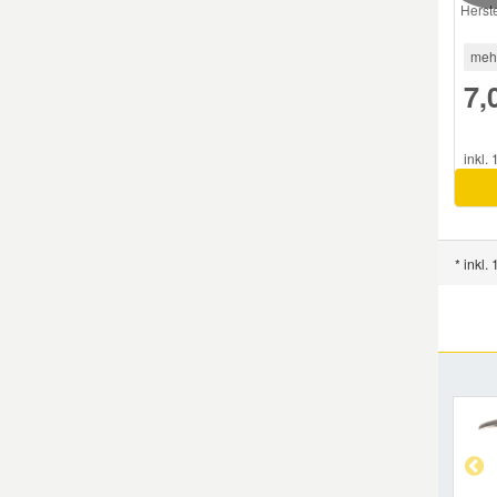
Herste
Smart Ersatzteile
meh
7,
Suzuki Ersatzteile
inkl.
Toyota Ersatzteile
Vauxhall Ersatzteile
* inkl.
Volvo Ersatzteile