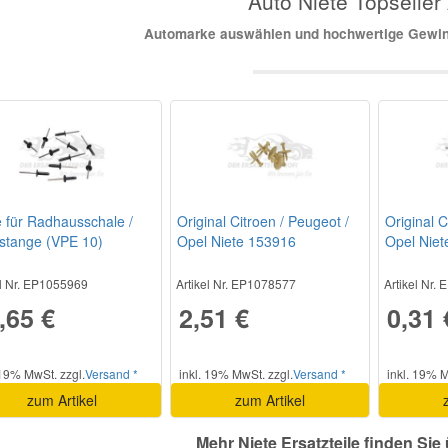
Auto Niete Topseller 
Automarke auswählen und hochwertige Gewind
e für Radhausschale /
Original Citroen / Peugeot /
Original C
stange (VPE 10)
Opel Niete 153916
Opel Nie
3072337
el Nr. EP1055969
Artikel Nr. EP1078577
Artikel Nr.
,65 €
2,51 €
0,31 
 19% MwSt. zzgl.
Versand *
inkl. 19% MwSt. zzgl.
Versand *
inkl. 19% M
zum Artikel
zum Artikel
Mehr Niete Ersatzteile finden Sie