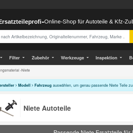
-
Ersatzteileprofi
Online-Shop für Autoteile & Kfz-Z
abe
Filter
Zubehör
Werkzeuge
Inspektion
B
ungsmaterial
›
Niete
ersteller
Modell
Fahrzeug
auswählen, um genau passende Niete Teile zu
Niete Autoteile
Passende Niete Ersatzteile für