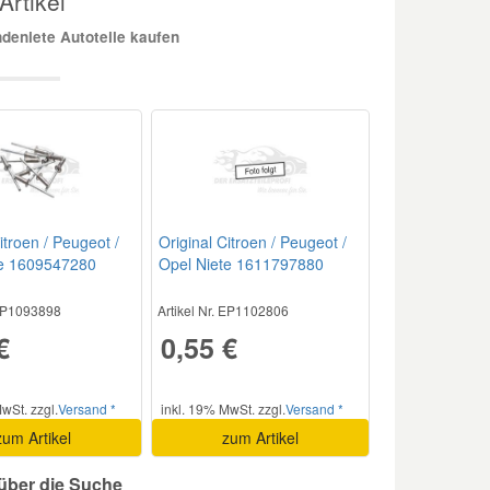
Artikel
eniete Autoteile kaufen
itroen / Peugeot /
Original Citroen / Peugeot /
te 1609547280
Opel Niete 1611797880
 EP1093898
Artikel Nr. EP1102806
€
0,55 €
wSt. zzgl.
Versand *
inkl. 19% MwSt. zzgl.
Versand *
zum Artikel
zum Artikel
 über die Suche