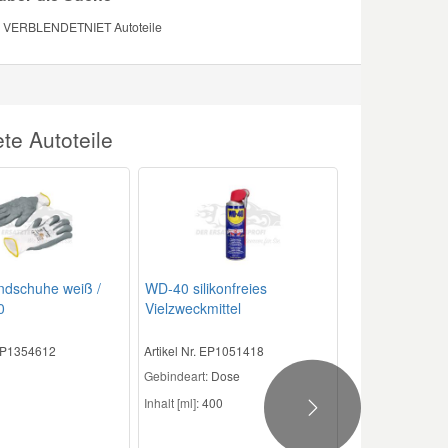
TE, VERBLENDETNIET Autoteile
te Autoteile
ndschuhe weiß /
WD-40 silikonfreies
0
Vielzweckmittel
 EP1354612
Artikel Nr. EP1051418
Gebindeart:
Dose
Inhalt [ml]:
400
Next