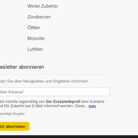
Winter-Zubehör
Zündkerzen
Ölfilter
Motoröle
Luftfilter
sletter abonnieren
ben Sie über Neuigkeiten und Angebote informiert.
Ich möchte regelmäßig von
Der Ersatzteileprofi
über Autoteile
nd Kfz-Zubehör per E-Mail informiert werden.
Diese...
mehr
twendige Eingabe
etzt abonnieren