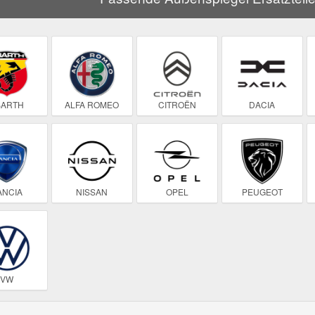
BARTH
ALFA ROMEO
CITROËN
DACIA
ANCIA
NISSAN
OPEL
PEUGEOT
VW