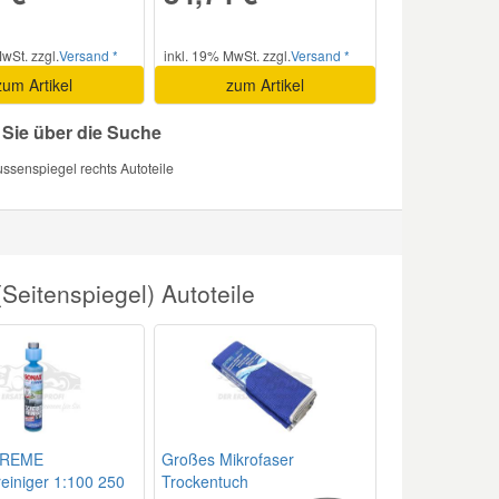
wSt. zzgl.
Versand *
inkl. 19% MwSt. zzgl.
Versand *
zum Artikel
zum Artikel
 Sie über die Suche
ussenspiegel rechts Autoteile
eitenspiegel) Autoteile
TREME
Großes Mikrofaser
einiger 1:100 250
Trockentuch