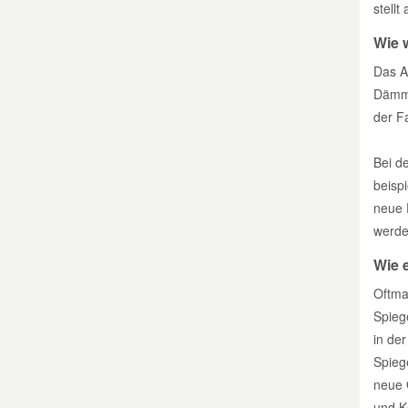
stellt
Wie 
Das A
Dämmm
der F
Bei d
beisp
neue 
werde
Wie e
Oftma
Spieg
in de
Spieg
neue 
und K