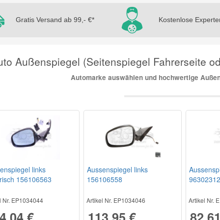
Gratis Versand ab 99,- €*
Kostenlose Experte
to Außenspiegel (Seitenspiegel Fahrerseite ode
Automarke auswählen und hochwertige Außens
enspiegel links
Aussenspiegel links
Aussenspi
trisch 156106563
156106558
9630231
el Nr. EP1034044
Artikel Nr. EP1034046
Artikel Nr.
4,04 €
113,95 €
82,61