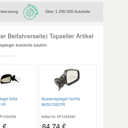
nberatung
Über 1.200.000 Autoteile
r Beifahrerseite) Topseller Artikel
piegel Autoteile kaufen
egel links
Aussenspiegel rechts
21R
963015207R
 EP1034559
Artikel Nr. EP1034560
 €
84,74 €