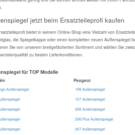
n.
nspiegel jetzt beim Ersatzteileprofi kaufen
satzteileprofi bietet in seinem Online-Shop eine Vielzahl von Ersatztei
elglas, die Spiegelkappe oder einen kompletten neuen Außenspiegel b
ieren Sie von unserem breitgefächerten Sortiment und wählen Sie zwisch
srüsterqualität zu besten Lieferkonditionen.
nspiegel für TOP Modelle
oën
Peugeot
ingo Außenspiegel
106 Außenspiegel
ußenspiegel
107 Außenspiegel
ußenspiegel
206 Außenspiegel
ußenspiegel
206 Plus Außenspiegel
ußenspiegel
207 Außenspiegel