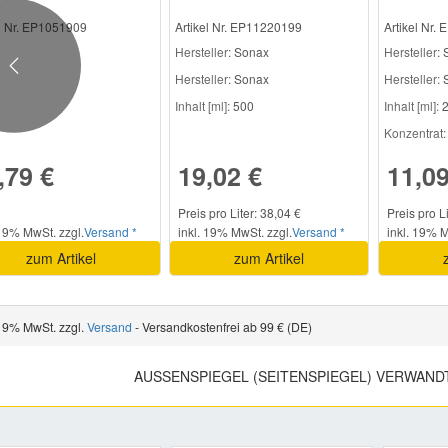
ml
el Nr. EP1051909
Artikel Nr. EP11220199
Artikel Nr.
Hersteller
: Sonax
Hersteller
:
Previous
Hersteller:
Sonax
Hersteller:
S
Inhalt [ml]:
500
Inhalt [ml]:
2
Konzentrat:
,79 €
19,02 €
11,09
Preis pro Liter: 38,04 €
Preis pro L
 19% MwSt. zzgl.
Versand *
inkl. 19% MwSt. zzgl.
Versand *
inkl. 19% M
zum Artikel
zum Artikel
 19% MwSt. zzgl.
Versand
- Versandkostenfrei ab 99 € (DE)
AUSSENSPIEGEL (SEITENSPIEGEL) VERWAND