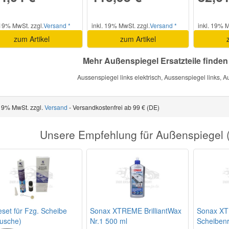
 19% MwSt. zzgl.
Versand *
inkl. 19% MwSt. zzgl.
Versand *
inkl. 19% M
zum Artikel
zum Artikel
Mehr Außenspiegel Ersatzteile finden
Aussenspiegel links elektrisch, Aussenspiegel links, A
 19% MwSt. zzgl.
Versand
- Versandkostenfrei ab 99 € (DE)
Unsere Empfehlung für Außenspiegel (S
eset für Fzg. Scheibe
Sonax XTREME BrilliantWax
Sonax X
tusche)
Nr.1 500 ml
Scheibenr