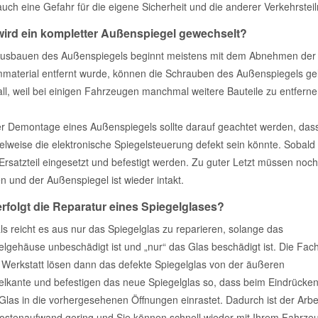
 auch eine Gefahr für die eigene Sicherheit und die anderer Verkehrstei
wird ein kompletter Außenspiegel gewechselt?
usbauen des Außenspiegels beginnt meistens mit dem Abnehmen der 
aterial entfernt wurde, können die Schrauben des Außenspiegels gelö
all, weil bei einigen Fahrzeugen manchmal weitere Bauteile zu entferne
er Demontage eines Außenspiegels sollte darauf geachtet werden, dass 
ielweise die elektronische Spiegelsteuerung defekt sein könnte. Sob
Ersatzteil eingesetzt und befestigt werden. Zu guter Letzt müssen no
n und der Außenspiegel ist wieder intakt.
rfolgt die Reparatur eines Spiegelglases?
ls reicht es aus nur das Spiegelglas zu reparieren, solange das
elgehäuse unbeschädigt ist und „nur“ das Glas beschädigt ist. Die Fach
r Werkstatt lösen dann das defekte Spiegelglas von der äußeren
elkante und befestigen das neue Spiegelglas so, dass beim Eindrücke
Glas in die vorhergesehenen Öffnungen einrastet. Dadurch ist der Arbe
ostenaufwand gering und Sie können schnell wieder mit Ihrem Fahrze