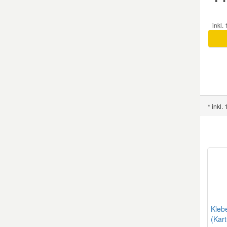
Mazda Ersatzteile
inkl.
Mercedes Ersatzteile
Mini Ersatzteile
* inkl.
Mitsubishi Ersatzteile
Nissan Ersatzteile
Porsche Ersatzteile
Seat Ersatzteile
Kleb
(Kar
Skoda Ersatzteile