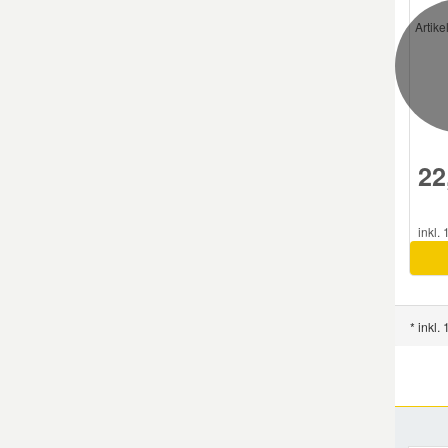
Artik
Smart Ersatzteile
Suzuki Ersatzteile
Toyota Ersatzteile
22
Vauxhall Ersatzteile
inkl.
Volvo Ersatzteile
* inkl.