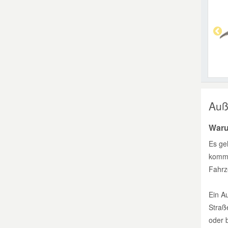
Auße
Waru
Es ge
kommt
Fahrz
Ein Au
Straß
oder 