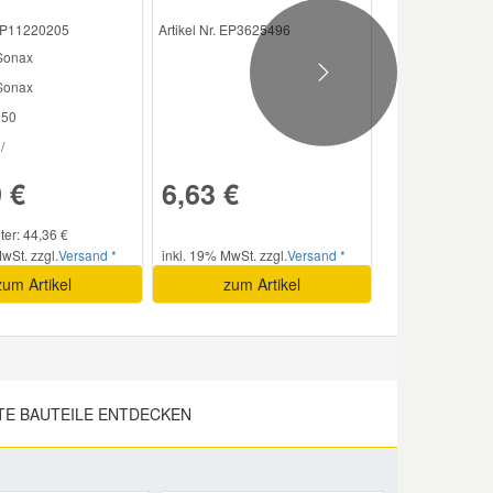
 EP11220205
Artikel Nr. EP3625496
 Sonax
Next
onax
50
/
 €
6,63 €
iter: 44,36 €
wSt. zzgl.
Versand *
inkl. 19% MwSt. zzgl.
Versand *
zum Artikel
zum Artikel
TE BAUTEILE ENTDECKEN