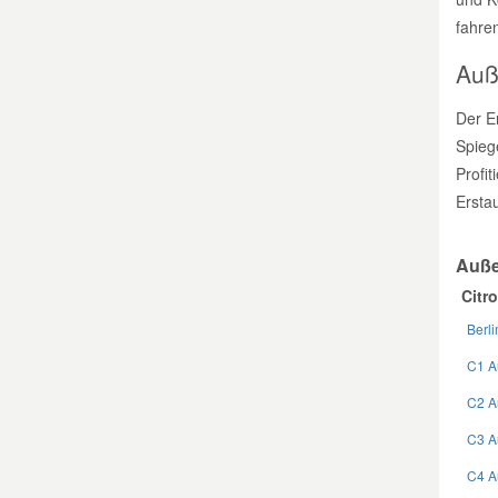
fahre
Auße
Der Er
Spieg
Profit
Erstau
Auße
Citr
Berl
C1 A
C2 A
C3 A
C4 A