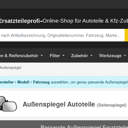
-
Ersatzteileprofi
Online-Shop für Autoteile & Kfz-Z
abe
en & Reifenzubehör
Filter
Zubehör
Werkzeuge
Außenspiegel
ersteller
Modell
Fahrzeug
auswählen, um genau passende Außenspiegel 
Außenspiegel Autoteile
(Seitenspiegel)
Passende Außenspiegel Ersatzteile