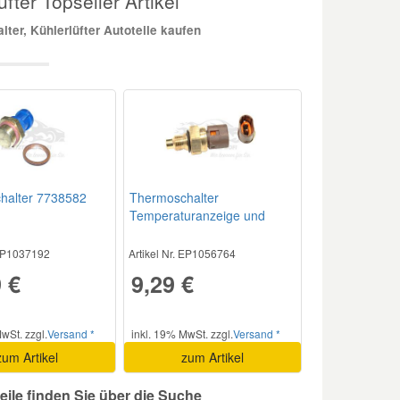
fter Topseller Artikel
er, Kühlerlüfter Autoteile kaufen
halter 7738582
Thermoschalter
Temperaturanzeige und
Warnlampe 7700810879
 EP1037192
Artikel Nr. EP1056764
 €
9,29 €
wSt. zzgl.
Versand *
inkl. 19% MwSt. zzgl.
Versand *
zum Artikel
zum Artikel
eile finden Sie über die Suche