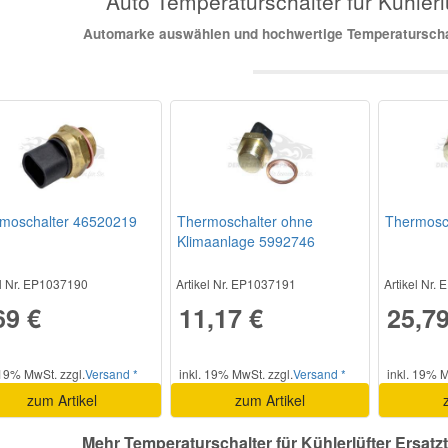
Auto Temperaturschalter für Kühlerlü
Automarke auswählen und hochwertige Temperaturschalt
moschalter 46520219
Thermoschalter ohne
Thermosc
Klimaanlage 5992746
el Nr. EP1037190
Artikel Nr. EP1037191
Artikel Nr.
69 €
11,17 €
25,79
 19% MwSt. zzgl.
Versand *
inkl. 19% MwSt. zzgl.
Versand *
inkl. 19% M
zum Artikel
zum Artikel
Mehr Temperaturschalter für Kühlerlüfter Ersatzt