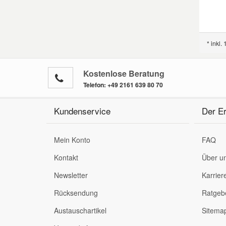
Mazda Ersatzteile
* inkl.
Mercedes Ersatzteile
Kostenlose Beratung
Mini Ersatzteile
Telefon:
+49 2161 639 80 70
Mitsubishi Ersatzteile
Kundenservice
Der Er
Nissan Ersatzteile
Mein Konto
FAQ
Kontakt
Über u
Porsche Ersatzteile
Newsletter
Karrier
Rücksendung
Ratgeb
Seat Ersatzteile
Austauschartikel
Sitema
Skoda Ersatzteile