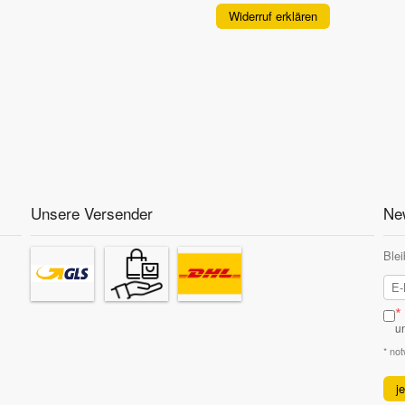
Widerruf erklären
Unsere Versender
New
Blei
*
u
* no
j