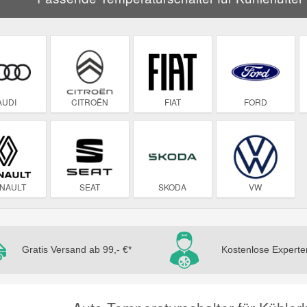
AUDI
CITROËN
FIAT
FORD
NAULT
SEAT
SKODA
VW
Gratis Versand ab 99,- €*
Kostenlose Experte