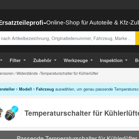
-
Ersatzteileprofi
Online-Shop für Autoteile & Kfz-Z
abe
Filter
Zubehör
Werkzeuge
Inspektion
B
Sensoren / Widerstände
›
Temperaturschalter für Kühlerlüfter
ersteller
Modell
Fahrzeug
auswählen, um genau passende Temperaturschalt
Temperaturschalter für Kühlerlüft
Passende Temperaturschalter für Kühlerlüfter 