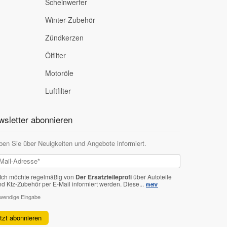
Scheinwerfer
Winter-Zubehör
Zündkerzen
Ölfilter
Motoröle
Luftfilter
sletter abonnieren
ben Sie über Neuigkeiten und Angebote informiert.
Ich möchte regelmäßig von
Der Ersatzteileprofi
über Autoteile
nd Kfz-Zubehör per E-Mail informiert werden.
Diese...
mehr
twendige Eingabe
etzt abonnieren