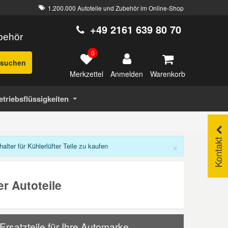
1.200.000 Autoteile und Zubehör im Online-Shop
+49 2161 639 80 70
ubehör
0
suchen
Merkzettel
Warenkorb
Anmelden
etriebsflüssigkeiten
Kontakt
×
er für Kühlerlüfter Teile zu kaufen
er Autoteile
Ersatzteile für Ihre Automarke