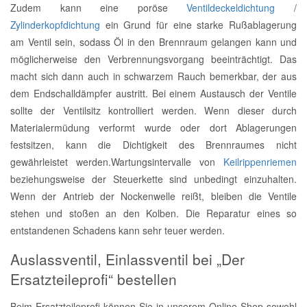
Zudem kann eine poröse
Ventildeckeldichtung
/
Zylinderkopfdichtung
ein Grund für eine starke Rußablagerung
am Ventil sein, sodass Öl in den Brennraum gelangen kann und
möglicherweise den Verbrennungsvorgang beeinträchtigt. Das
macht sich dann auch in schwarzem Rauch bemerkbar, der aus
dem Endschalldämpfer austritt. Bei einem Austausch der Ventile
sollte der Ventilsitz kontrolliert werden. Wenn dieser durch
Materialermüdung verformt wurde oder dort Ablagerungen
festsitzen, kann die Dichtigkeit des Brennraumes nicht
gewährleistet werden.Wartungsintervalle von
Keilrippenriemen
beziehungsweise der Steuerkette sind unbedingt einzuhalten.
Wenn der Antrieb der Nockenwelle reißt, bleiben die Ventile
stehen und stoßen an den Kolben. Die Reparatur eines so
entstandenen Schadens kann sehr teuer werden.
Auslassventil, Einlassventil bei „Der
Ersatzteileprofi“ bestellen
Beim Ersatzteileprofi können Sie in unserem Online-Shop sowohl