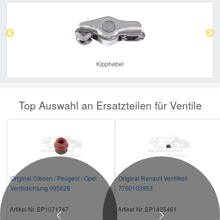
Previous
Nex
Kipphebel
Top Auswahl an Ersatzteilen für Ventile
Original Citroen / Peugeot / Opel
Original Renault Ventilkeil
Ventildichtung 095628
7700103953
Artikel Nr. EP1071747
Artikel Nr. EP1425461
Previous
Next