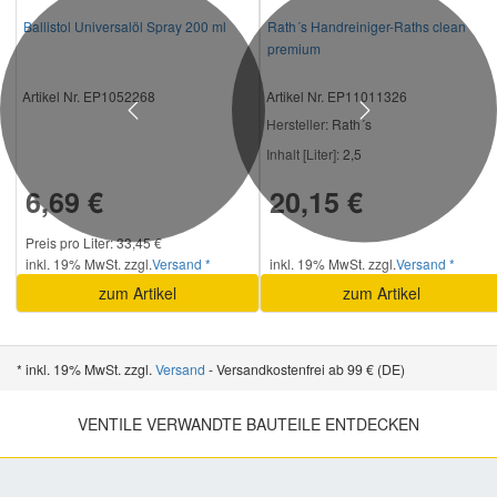
Ballistol Universalöl Spray 200 ml
Rath´s Handreiniger-Raths clean
premium
Artikel Nr. EP1052268
Artikel Nr. EP11011326
Previous
Next
Hersteller
: Rath´s
Inhalt [Liter]:
2,5
6,69 €
20,15 €
Preis pro Liter: 33,45 €
inkl. 19% MwSt. zzgl.
Versand *
inkl. 19% MwSt. zzgl.
Versand *
zum Artikel
zum Artikel
* inkl. 19% MwSt. zzgl.
Versand
- Versandkostenfrei ab 99 € (DE)
VENTILE VERWANDTE BAUTEILE ENTDECKEN