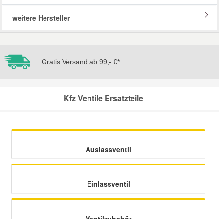
weitere Hersteller
Mazda Ersatzteile
Mercedes Ersatzteile
Gratis Versand ab 99,- €*
Mini Ersatzteile
Kfz Ventile Ersatzteile
Mitsubishi Ersatzteile
Nissan Ersatzteile
Auslassventil
Porsche Ersatzteile
Einlassventil
Seat Ersatzteile
Skoda Ersatzteile
Ventilzubehör