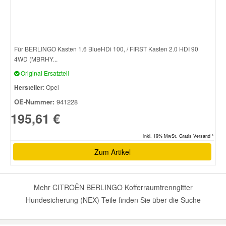
Smart Ersatzteile
Für BERLINGO Kasten 1.6 BlueHDi 100, / FIRST Kasten 2.0 HDI 90
Suzuki Ersatzteile
4WD (MBRHY...
Original Ersatzteil
Toyota Ersatzteile
Hersteller
: Opel
OE-Nummer:
941228
Vauxhall Ersatzteile
195,61 €
inkl. 19% MwSt. Gratis Versand *
Volvo Ersatzteile
Zum Artikel
Mehr CITROËN BERLINGO Kofferraumtrenngitter
Hundesicherung (NEX) Teile finden Sie über die Suche