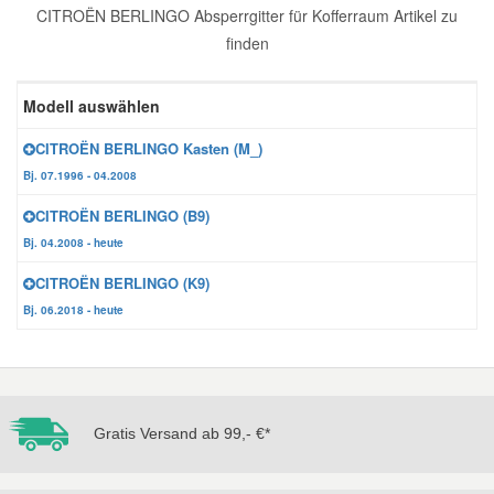
CITROËN BERLINGO Absperrgitter für Kofferraum Artikel zu
Reparatur-Zubehör
Schlüsselgehäuse
Daewoo Ersatzteile
finden
Scheibenreinigung
Karosserie Werkzeug
Werkstattbedarf
Daihatsu Ersatzteile
Modell auswählen
Zündanlage und Glühanlage
CITROËN BERLINGO Kasten (M_)
Winter-Autozubehör
Dodge Ersatzteile
Bj. 07.1996 - 04.2008
CITROËN BERLINGO (B9)
Honda Ersatzteile
Bj. 04.2008 - heute
CITROËN BERLINGO (K9)
Hyundai Ersatzteile
Bj. 06.2018 - heute
Jeep Ersatzteile
Kia Ersatzteile
Gratis Versand ab 99,- €*
Lancia Ersatzteile