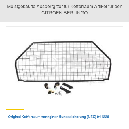
Meistgekaufte Absperrgitter für Kofferraum Artikel für den
CITROËN BERLINGO
Mazda Ersatzteile
Mercedes Ersatzteile
Mini Ersatzteile
Mitsubishi Ersatzteile
Nissan Ersatzteile
Porsche Ersatzteile
Seat Ersatzteile
Original Kofferraumtrenngitter Hundesicherung (NEX) 941228
Skoda Ersatzteile