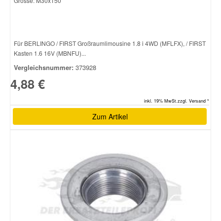
Grösse: M30x150
Für BERLINGO / FIRST Großraumlimousine 1.8 i 4WD (MFLFX), / FIRST
Kasten 1.6 16V (MBNFU)...
Vergleichsnummer:
373928
4,88 €
inkl. 19% MwSt.zzgl. Versand *
Zum Artikel