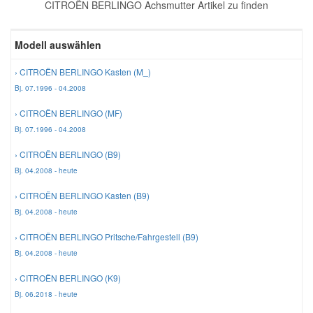
CITROËN BERLINGO Achsmutter Artikel zu finden
Reparatur-Zubehör
Schlüsselgehäuse
Daewoo Ersatzteile
Scheibenreinigung
Modell auswählen
Karosserie Werkzeug
Werkstattbedarf
Daihatsu Ersatzteile
Zündanlage und Glühanlage
› CITROËN BERLINGO Kasten (M_)
Bj. 07.1996 - 04.2008
Winter-Autozubehör
Dodge Ersatzteile
› CITROËN BERLINGO (MF)
Bj. 07.1996 - 04.2008
Honda Ersatzteile
› CITROËN BERLINGO (B9)
Bj. 04.2008 - heute
Hyundai Ersatzteile
› CITROËN BERLINGO Kasten (B9)
Bj. 04.2008 - heute
Jeep Ersatzteile
› CITROËN BERLINGO Pritsche/Fahrgestell (B9)
Bj. 04.2008 - heute
Kia Ersatzteile
› CITROËN BERLINGO (K9)
Bj. 06.2018 - heute
Lancia Ersatzteile