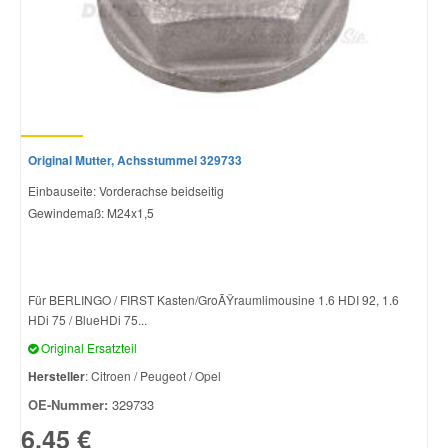
Original Mutter, Achsstummel 329733
Einbauseite: Vorderachse beidseitig
Gewindemaß: M24x1,5
Für BERLINGO / FIRST Kasten/GroÃŸraumlimousine 1.6 HDI 92, 1.6
HDi 75 / BlueHDi 75...
Original Ersatzteil
Hersteller
: Citroen / Peugeot / Opel
OE-Nummer:
329733
6,45 €