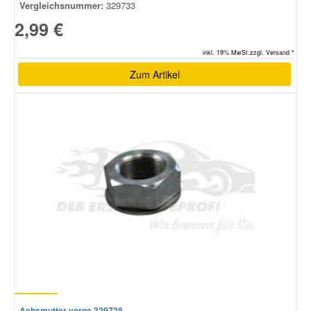
Vergleichsnummer:
329733
2,99 €
inkl. 19% MwSt.zzgl. Versand *
Zum Artikel
Achsmutter vorne 329728