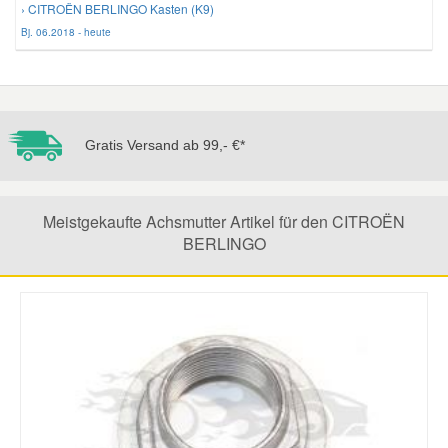
› CITROËN BERLINGO Kasten (K9)
Bj. 06.2018 - heute
Mazda Ersatzteile
Mercedes Ersatzteile
Gratis Versand ab 99,- €*
Mini Ersatzteile
Mitsubishi Ersatzteile
Meistgekaufte Achsmutter Artikel für den CITROËN
BERLINGO
Nissan Ersatzteile
Porsche Ersatzteile
Seat Ersatzteile
Skoda Ersatzteile