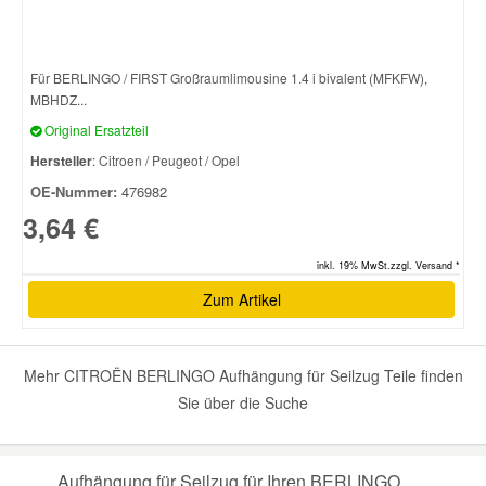
Smart Ersatzteile
Für BERLINGO / FIRST Großraumlimousine 1.4 i bivalent (MFKFW),
MBHDZ...
Suzuki Ersatzteile
Original Ersatzteil
Hersteller
: Citroen / Peugeot / Opel
Toyota Ersatzteile
OE-Nummer:
476982
3,64 €
Vauxhall Ersatzteile
inkl. 19% MwSt.zzgl. Versand *
Zum Artikel
Volvo Ersatzteile
Mehr CITROËN BERLINGO Aufhängung für Seilzug Teile finden
Sie über die Suche
Aufhängung für Seilzug für Ihren BERLINGO