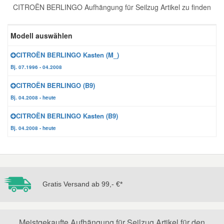
CITROËN BERLINGO Aufhängung für Seilzug Artikel zu finden
Reparatur-Zubehör
Schlüsselgehäuse
Daewoo Ersatzteile
Scheibenreinigung
Modell auswählen
Karosserie Werkzeug
Werkstattbedarf
Daihatsu Ersatzteile
Zündanlage und Glühanlage
CITROËN BERLINGO Kasten (M_)
Bj. 07.1996 - 04.2008
Winter-Autozubehör
Dodge Ersatzteile
CITROËN BERLINGO (B9)
Bj. 04.2008 - heute
Honda Ersatzteile
CITROËN BERLINGO Kasten (B9)
Bj. 04.2008 - heute
Hyundai Ersatzteile
Jeep Ersatzteile
Gratis Versand ab 99,- €*
Kia Ersatzteile
Lancia Ersatzteile
Meistgekaufte Aufhängung für Seilzug Artikel für den