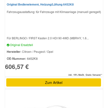
Original Bedienelement, Heizung/Lüftung 6452K8
Fahrzeugausstattung: für Fahrzeuge mit Klimaanlage (manuell geregelt)
Smart Ersatzteile
Suzuki Ersatzteile
Für BERLINGO / FIRST Kasten 2.0 HDI 90 4WD (MBRHY, 1.6...
Toyota Ersatzteile
Original Ersatzteil
Hersteller
: Citroen / Peugeot / Opel
Vauxhall Ersatzteile
OE-Nummer:
6452K8
606,57 €
Volvo Ersatzteile
inkl. 19% MwSt. Gratis Versand *
Zum Artikel