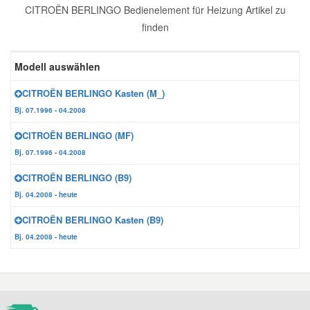
CITROËN BERLINGO Bedienelement für Heizung Artikel zu
Reparatur-Zubehör
Schlüsselgehäuse
Daewoo Ersatzteile
finden
Scheibenreinigung
Karosserie Werkzeug
Werkstattbedarf
Daihatsu Ersatzteile
Modell auswählen
Zündanlage und Glühanlage
CITROËN BERLINGO Kasten (M_)
Winter-Autozubehör
Dodge Ersatzteile
Bj. 07.1996 - 04.2008
CITROËN BERLINGO (MF)
Honda Ersatzteile
Bj. 07.1996 - 04.2008
CITROËN BERLINGO (B9)
Hyundai Ersatzteile
Bj. 04.2008 - heute
CITROËN BERLINGO Kasten (B9)
Jeep Ersatzteile
Bj. 04.2008 - heute
Kia Ersatzteile
Lancia Ersatzteile