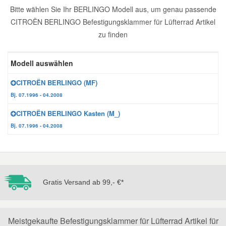
Bitte wählen Sie Ihr BERLINGO Modell aus, um genau passende
Reparatur-Zubehör
Schlüsselgehäuse
Daewoo Ersatzteile
CITROËN BERLINGO Befestigungsklammer für Lüfterrad Artikel
Scheibenreinigung
zu finden
Karosserie Werkzeug
Werkstattbedarf
Daihatsu Ersatzteile
Zündanlage und Glühanlage
Modell auswählen
Winter-Autozubehör
Dodge Ersatzteile
CITROËN BERLINGO (MF)
Bj. 07.1996 - 04.2008
Honda Ersatzteile
CITROËN BERLINGO Kasten (M_)
Bj. 07.1996 - 04.2008
Hyundai Ersatzteile
Jeep Ersatzteile
Gratis Versand ab 99,- €*
Kia Ersatzteile
Lancia Ersatzteile
Meistgekaufte Befestigungsklammer für Lüfterrad Artikel für