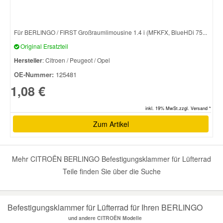
Smart Ersatzteile
Für BERLINGO / FIRST Großraumlimousine 1.4 i (MFKFX, BlueHDi 75...
Original Ersatzteil
Suzuki Ersatzteile
Hersteller
: Citroen / Peugeot / Opel
OE-Nummer:
125481
Toyota Ersatzteile
1,08 €
inkl. 19% MwSt.zzgl. Versand *
Vauxhall Ersatzteile
Zum Artikel
Volvo Ersatzteile
Mehr CITROËN BERLINGO Befestigungsklammer für Lüfterrad
Teile finden Sie über die Suche
Befestigungsklammer für Lüfterrad für Ihren BERLINGO
und andere CITROËN Modelle