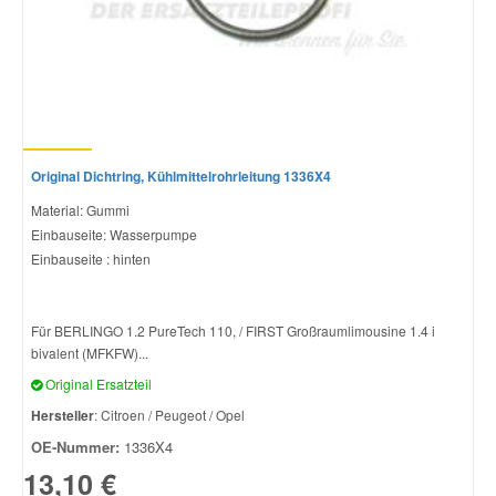
Smart Ersatzteile
Suzuki Ersatzteile
Original Dichtring, Kühlmittelrohrleitung 1336X4
Toyota Ersatzteile
Material: Gummi
Einbauseite: Wasserpumpe
Vauxhall Ersatzteile
Einbauseite : hinten
Volvo Ersatzteile
Für BERLINGO 1.2 PureTech 110, / FIRST Großraumlimousine 1.4 i
bivalent (MFKFW)...
Original Ersatzteil
Hersteller
: Citroen / Peugeot / Opel
OE-Nummer:
1336X4
13,10 €