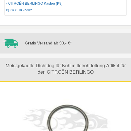
› CITROËN BERLINGO Kasten (K9)
Bj. 06.2018 - heute
Mazda Ersatzteile
Mercedes Ersatzteile
Gratis Versand ab 99,- €*
Mini Ersatzteile
Mitsubishi Ersatzteile
Meistgekaufte Dichtring für Kühlmittelrohrleitung Artikel für
den CITROËN BERLINGO
Nissan Ersatzteile
Porsche Ersatzteile
Seat Ersatzteile
Skoda Ersatzteile