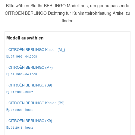
Bitte wählen Sie Ihr BERLINGO Modell aus, um genau passende
Reparatur-Zubehör
Schlüsselgehäuse
Daewoo Ersatzteile
CITROËN BERLINGO Dichtring für Kühlmittelrohrleitung Artikel zu
Scheibenreinigung
finden
Karosserie Werkzeug
Werkstattbedarf
Daihatsu Ersatzteile
Zündanlage und Glühanlage
Modell auswählen
Winter-Autozubehör
Dodge Ersatzteile
› CITROËN BERLINGO Kasten (M_)
Bj. 07.1996 - 04.2008
Honda Ersatzteile
› CITROËN BERLINGO (MF)
Bj. 07.1996 - 04.2008
Hyundai Ersatzteile
› CITROËN BERLINGO (B9)
Bj. 04.2008 - heute
Jeep Ersatzteile
› CITROËN BERLINGO Kasten (B9)
Bj. 04.2008 - heute
Kia Ersatzteile
› CITROËN BERLINGO (K9)
Bj. 06.2018 - heute
Lancia Ersatzteile