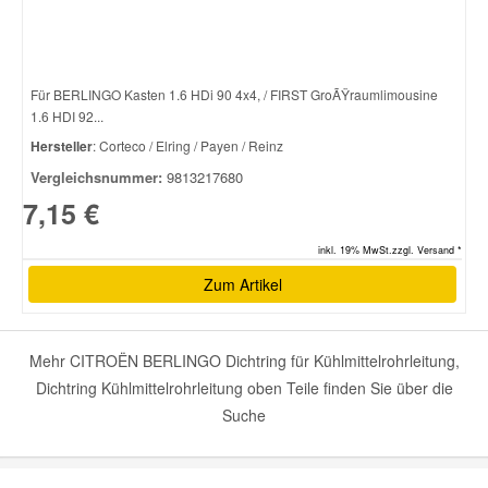
Für BERLINGO Kasten 1.6 HDi 90 4x4, / FIRST GroÃŸraumlimousine
1.6 HDI 92...
Hersteller
: Corteco / Elring / Payen / Reinz
Vergleichsnummer:
9813217680
7,15 €
inkl. 19% MwSt.zzgl. Versand *
Zum Artikel
Mehr CITROËN BERLINGO Dichtring für Kühlmittelrohrleitung,
Dichtring Kühlmittelrohrleitung oben Teile finden Sie über die
Suche