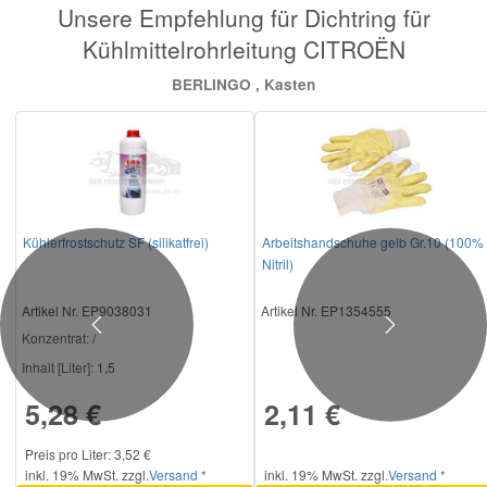
Unsere Empfehlung für Dichtring für
Kühlmittelrohrleitung CITROËN
BERLINGO , Kasten
Kühlerfrostschutz SF (silikatfrei)
Arbeitshandschuhe gelb Gr.10 (100%
Nitril)
Artikel Nr. EP9038031
Artikel Nr. EP1354555
Previous
Next
Konzentrat:
/
Inhalt [Liter]:
1,5
5,28 €
2,11 €
Preis pro Liter: 3,52 €
inkl. 19% MwSt. zzgl.
Versand *
inkl. 19% MwSt. zzgl.
Versand *