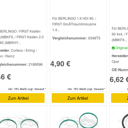
Für BERLINGO 1.6 HDi 90, /
FIRST GroÃŸraumlimousine
Für BERLI
1.4...
BERLINGO / FIRST Kasten
90 4x4, / 
i (MBKFX, / FIRST Kasten 2.0
Vergleichsnummer:
0348T5
(MBKFX...
90 (MBRHY...
Original 
teller
: Corteco / Elring /
Hersteller
n / Reinz
4,90 €
Opel
gleichsnummer:
2189596
OE-Numm
46 €
6,62 
inkl. 19% MwSt.zzgl. Versand *
inkl. 19% MwSt.zzgl. Versand *
Zum Artikel
Zum Artikel