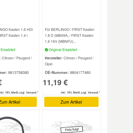
NGO Kasten 1.6 HDi
Für BERLINGO / FIRST Kasten
FIRST Kasten 1.4 i
1.8 D (MBA9A, / FIRST Kasten
1.6 16V (MBNFU)...
Ersatzteil
Original Ersatzteil
: Citroen / Peugeot /
Hersteller
: Citroen / Peugeot /
Opel
er:
9813758380
OE-Nummer:
9804177480
€
11,19 €
inkl. 19% MwSt.zzgl. Versand *
inkl. 19% MwSt.zzgl. Versand *
Zum Artikel
Zum Artikel