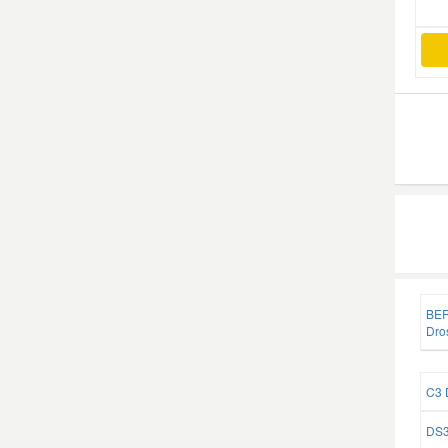
BER
Dro
C3 
DS3