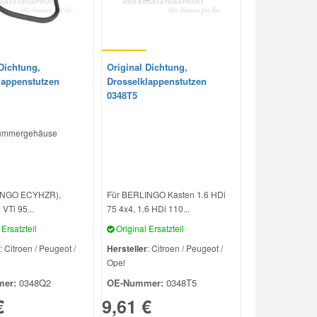
Dichtung,
Original Dichtung,
lappenstutzen
Drosselklappenstutzen
0348T5
ümmergehäuse
INGO ECYHZR),
Für BERLINGO Kasten 1.6 HDi
 VTi 95...
75 4x4, 1.6 HDi 110...
Ersatzteil
Original Ersatzteil
: Citroen / Peugeot /
Hersteller
: Citroen / Peugeot /
Opel
er:
0348Q2
OE-Nummer:
0348T5
€
9,61 €