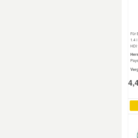
Mazda Ersatzteile
Mercedes Ersatzteile
Für 
1.4 
HDI 
Mini Ersatzteile
Hers
Paye
Mitsubishi Ersatzteile
Ver
4,
Nissan Ersatzteile
Porsche Ersatzteile
Seat Ersatzteile
Skoda Ersatzteile