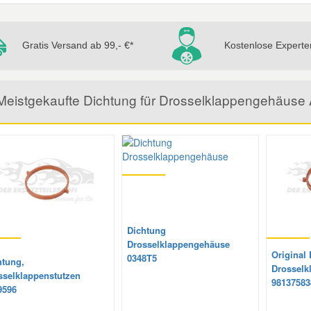
Gratis Versand ab 99,- €*
Kostenlose Experte
Meistgekaufte Dichtung für Drosselklappengehäus
Dichtung
Drosselklappengehäuse
Original 
0348T5
htung,
Drosselk
sselklappenstutzen
98137583
9596