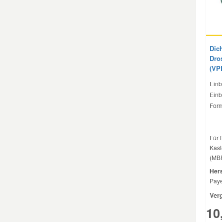
Smart Ersatzteile
Dic
Suzuki Ersatzteile
Dro
(VP
Toyota Ersatzteile
Einb
Einb
Form
Vauxhall Ersatzteile
Für
Volvo Ersatzteile
Kast
(MBR
Hers
Paye
Ver
10