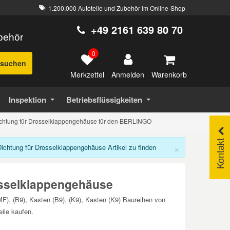
1.200.000 Autoteile und Zubehör im Online-Shop
+49 2161 639 80 70
ubehör
0
suchen
Merkzettel
Warenkorb
Anmelden
Inspektion
Betriebsflüssigkeiten
chtung für Drosselklappengehäuse für den BERLINGO
Kontakt
×
htung für Drosselklappengehäuse Artikel zu finden
sselklappengehäuse
), (B9), Kasten (B9), (K9), Kasten (K9) Baureihen von
ile kaufen.