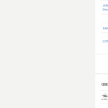
JUM
Dro
XAN
CIT