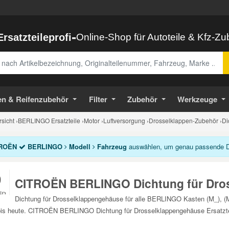
-
Ersatzteileprofi
Online-Shop für Autoteile & Kfz-Z
abe
en & Reifenzubehör
Filter
Zubehör
Werkzeuge
sicht
›
BERLINGO Ersatzteile
›
Motor
›
Luftversorgung
›
Drosselklappen-Zubehör
›
Di
ROËN
BERLINGO
Modell
Fahrzeug
auswählen, um genau passende Dic
CITROËN BERLINGO Dichtung für Dro
Dichtung für Drosselklappengehäuse für alle BERLINGO Kasten (M_), (MF
is heute. CITROËN BERLINGO Dichtung für Drosselklappengehäuse Ersatzte