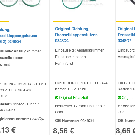
Original Dichtung,
Original 
htung,
Drosselklappenstutzen
Drosselk
sselklappengehäuse
0348Q4
0348Q2
E 2) 0348Q4
Einbauseite: Ansaugkrümmer
Einbauort:
auseite: Ansaugkrümmer
Einbauseite : oben
Ansaugkr
auseite : oben
Form: rund
: rund
Für BERLINGO 1.6 HDi 115 4x4,
Für BERL
 BERLINGO MC9HX), / FIRST
Kasten 1.6 VTi 120...
Kasten 1.6
en 2.0 HDI 90 4WD
HY...
Original Ersatzteil
Original 
teller
: Corteco / Elring /
Hersteller
: Citroen / Peugeot /
Hersteller
n / Reinz
Opel
Opel
gleichsnummer:
0348Q4
OE-Nummer:
0348Q4
OE-Numm
,13 €
8,56 €
8,66 