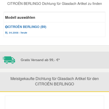
CITROËN BERLINGO Dichtung für Glasdach Artikel zu finden
Reparatur-Zubehör
Schlüsselgehäuse
Daewoo Ersatzteile
Scheibenreinigung
Modell auswählen
Karosserie Werkzeug
Werkstattbedarf
Daihatsu Ersatzteile
Zündanlage und Glühanlage
CITROËN BERLINGO (B9)
Bj. 04.2008 - heute
Winter-Autozubehör
Dodge Ersatzteile
Honda Ersatzteile
Gratis Versand ab 99,- €*
Hyundai Ersatzteile
Jeep Ersatzteile
Meistgekaufte Dichtung für Glasdach Artikel für den
CITROËN BERLINGO
Kia Ersatzteile
Lancia Ersatzteile