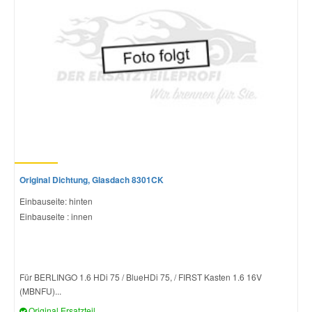
Mazda Ersatzteile
Mercedes Ersatzteile
Mini Ersatzteile
Mitsubishi Ersatzteile
Original Dichtung, Glasdach 8301CK
Nissan Ersatzteile
Einbauseite: hinten
Einbauseite : innen
Porsche Ersatzteile
Seat Ersatzteile
Für BERLINGO 1.6 HDi 75 / BlueHDi 75, / FIRST Kasten 1.6 16V
(MBNFU)...
Skoda Ersatzteile
Original Ersatzteil