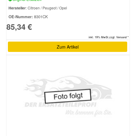
Hersteller
: Citroen / Peugeot / Opel
Smart Ersatzteile
OE-Nummer:
8301CK
85,34 €
Suzuki Ersatzteile
inkl. 19% MwSt.zzgl. Versand *
Zum Artikel
Toyota Ersatzteile
Vauxhall Ersatzteile
Volvo Ersatzteile