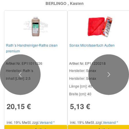
BERLINGO , Kasten
Rath´s Handreiniger-Raths clean
Sonax Microfasertuch Außen
premium
Artikel Nr. EP11011326
Artikel Nr. EP11220218
Hersteller
: Rath´s
Hersteller
: Sonax
Previous
Next
Inhalt [Liter]:
2,5
Hersteller:
Sonax
Länge [cm]:
40
Breite [cm]:
40
20,15 €
5,13 €
inkl. 19% MwSt. zzgl.
Versand *
inkl. 19% MwSt. zzgl.
Versand *