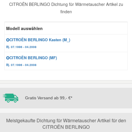
CITROËN BERLINGO Dichtung für Wärmetauscher Artikel zu
Reparatur-Zubehör
Schlüsselgehäuse
Daewoo Ersatzteile
finden
Scheibenreinigung
Karosserie Werkzeug
Werkstattbedarf
Daihatsu Ersatzteile
Modell auswählen
Zündanlage und Glühanlage
CITROËN BERLINGO Kasten (M_)
Winter-Autozubehör
Dodge Ersatzteile
Bj. 07.1996 - 04.2008
CITROËN BERLINGO (MF)
Honda Ersatzteile
Bj. 07.1996 - 04.2008
Hyundai Ersatzteile
Jeep Ersatzteile
Gratis Versand ab 99,- €*
Kia Ersatzteile
Meistgekaufte Dichtung für Wärmetauscher Artikel für den
CITROËN BERLINGO
Lancia Ersatzteile