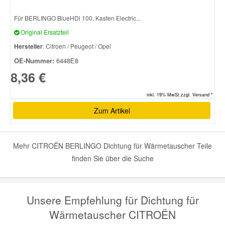
Für BERLINGO BlueHDi 100, Kasten Electric...
Smart Ersatzteile
Original Ersatzteil
Hersteller
: Citroen / Peugeot / Opel
Suzuki Ersatzteile
OE-Nummer:
6448E8
8,36 €
Toyota Ersatzteile
inkl. 19% MwSt.zzgl. Versand *
Zum Artikel
Vauxhall Ersatzteile
Volvo Ersatzteile
Mehr CITROËN BERLINGO Dichtung für Wärmetauscher Teile
finden Sie über die Suche
Unsere Empfehlung für Dichtung für
Wärmetauscher CITROËN