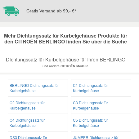
Gratis Versand ab 99,- €*
Mazda Ersatzteile
Mercedes Ersatzteile
Mehr Dichtungssatz für Kurbelgehäuse Produkte für
den CITROËN BERLINGO finden Sie über die Suche
Mini Ersatzteile
Dichtungssatz für Kurbelgehäuse für Ihren BERLINGO
Mitsubishi Ersatzteile
und andere CITROËN Modelle
Nissan Ersatzteile
BERLINGO Dichtungssatz für
C1 Dichtungssatz für
Kurbelgehäuse
Kurbelgehäuse
Porsche Ersatzteile
C2 Dichtungssatz für
C3 Dichtungssatz für
Kurbelgehäuse
Kurbelgehäuse
Seat Ersatzteile
C4 Dichtungssatz für
C5 Dichtungssatz für
Kurbelgehäuse
Kurbelgehäuse
Skoda Ersatzteile
DS3 Dichtungssatz für
JUMPER Dichtungssatz für