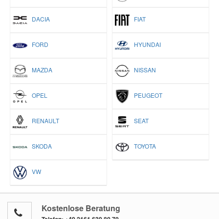
DACIA
FIAT
FORD
HYUNDAI
MAZDA
NISSAN
OPEL
PEUGEOT
RENAULT
SEAT
SKODA
TOYOTA
VW
Kostenlose Beratung