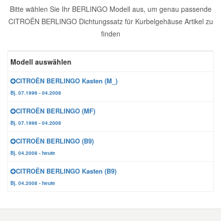
Bitte wählen Sie Ihr BERLINGO Modell aus, um genau passende
Reparatur-Zubehör
Schlüsselgehäuse
Daewoo Ersatzteile
CITROËN BERLINGO Dichtungssatz für Kurbelgehäuse Artikel zu
Scheibenreinigung
finden
Karosserie Werkzeug
Werkstattbedarf
Daihatsu Ersatzteile
Zündanlage und Glühanlage
Modell auswählen
Winter-Autozubehör
Dodge Ersatzteile
CITROËN BERLINGO Kasten (M_)
Bj. 07.1996 - 04.2008
Honda Ersatzteile
CITROËN BERLINGO (MF)
Bj. 07.1996 - 04.2008
Hyundai Ersatzteile
CITROËN BERLINGO (B9)
Bj. 04.2008 - heute
Jeep Ersatzteile
CITROËN BERLINGO Kasten (B9)
Bj. 04.2008 - heute
Kia Ersatzteile
Lancia Ersatzteile