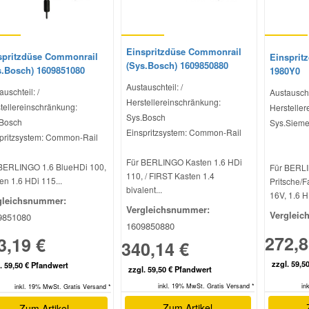
Einspritzdüse Commonrail
spritzdüse Commonrail
Einsprit
(Sys.Bosch) 1609850880
s.Bosch) 1609851080
1980Y0
Austauschteil: /
auschteil: /
Austauschte
Herstellereinschränkung:
tellereinschränkung:
Hersteller
Sys.Bosch
Bosch
Sys.Siem
Einspritzsystem: Common-Rail
pritzsystem: Common-Rail
Für BERLINGO Kasten 1.6 HDi
BERLINGO 1.6 BlueHDi 100,
Für BERL
110, / FIRST Kasten 1.4
en 1.6 HDi 115...
Pritsche/F
bivalent...
16V, 1.6 H
gleichsnummer:
Vergleichsnummer:
Vergleic
9851080
1609850880
272,8
3,19 €
340,14 €
zzgl. 59,5
. 59,50 € Pfandwert
zzgl. 59,50 € Pfandwert
inkl. 19% MwSt. Gratis Versand *
in
inkl. 19% MwSt. Gratis Versand *
Zum Artikel
Zum Artikel