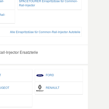
il-
SPACETOURER Einspritzdüse für Common-
Rail-Injector
ail-
Alle Einspritzdüse für Common-Rail-Injector Autoteile
l-Injector Ersatzteile
T
FORD
GEOT
RENAULT