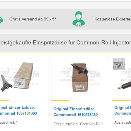
Gratis Versand ab 99,- €*
Kostenlose Experte
eistgekaufte Einspritzdüse für Common-Rail-Inject
inal Einspritzdüse,
Original 
Original Einspritzdüse,
monrail 1637131380
Commonr
Commonrail 1610578480
auschteil: /
Austauschte
Einspritzsystem: Common-Rail