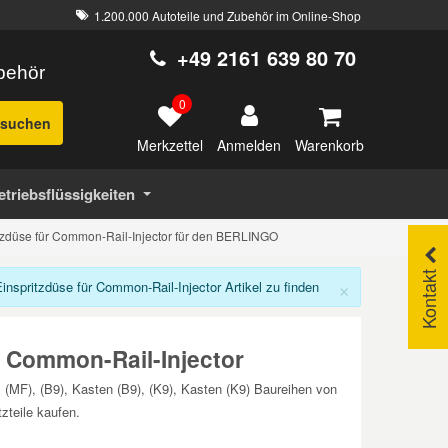
1.200.000 Autoteile und Zubehör im Online-Shop
+49 2161 639 80 70
ubehör
0
suchen
Merkzettel
Warenkorb
Anmelden
etriebsflüssigkeiten
tzdüse für Common-Rail-Injector für den BERLINGO
Kontakt
×
spritzdüse für Common-Rail-Injector Artikel zu finden
 Common-Rail-Injector
 (MF), (B9), Kasten (B9), (K9), Kasten (K9) Baureihen von
teile kaufen.