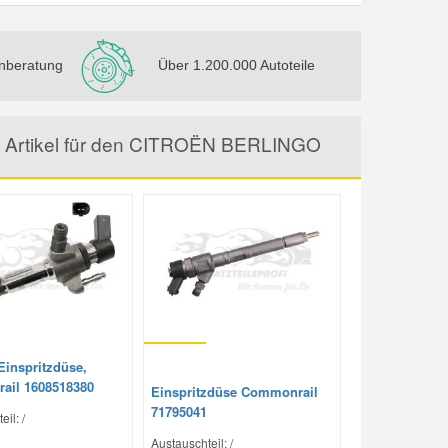
nberatung
Über 1.200.000 Autoteile
or Artikel für den CITROËN BERLINGO
Einspritzdüse,
ail 1608518380
Einspritzdüse Commonrail
71795041
il: /
Austauschteil: /