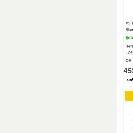
Mazda Ersatzteile
Für 
Blue
Mercedes Ersatzteile
Or
Hers
Mini Ersatzteile
Ope
OE-
Mitsubishi Ersatzteile
45
zzgl
Nissan Ersatzteile
Porsche Ersatzteile
Seat Ersatzteile
Skoda Ersatzteile