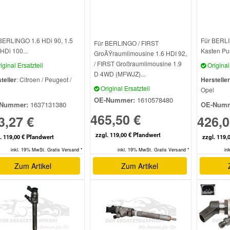
BERLINGO 1.6 HDi 90, 1.5
Für BERLI
Für BERLINGO / FIRST
HDi 100...
Kasten Pu
GroÃŸraumlimousine 1.6 HDI 92,
/ FIRST Großraumlimousine 1.9
iginal Ersatzteil
Original 
D 4WD (MFWJZ)...
teller
: Citroen / Peugeot /
Hersteller
Original Ersatzteil
l
Opel
OE-Nummer:
1610578480
Nummer:
1637131380
OE-Numm
465,50 €
3,27 €
426,0
zzgl. 119,00 € Pfandwert
. 119,00 € Pfandwert
zzgl. 119,
inkl. 19% MwSt. Gratis Versand *
in
inkl. 19% MwSt. Gratis Versand *
Zum Artikel
Zum Artikel