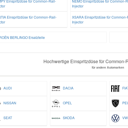
PY Einspritzdüse für Common-Rail-
NEMO Einspritzdüse für Common-Ra
ctor
Injector
TIA Einspritzdüse für Common-Rail-
XSARA Einspritzdüse für Common-R
ctor
Injector
ROËN BERLINGO Ersatzteile
Hochwertige Einspritzdüse für Common-Rai
für andere Automarken
AUDI
DACIA
FIA
NISSAN
OPEL
PEU
SEAT
SKODA
VW