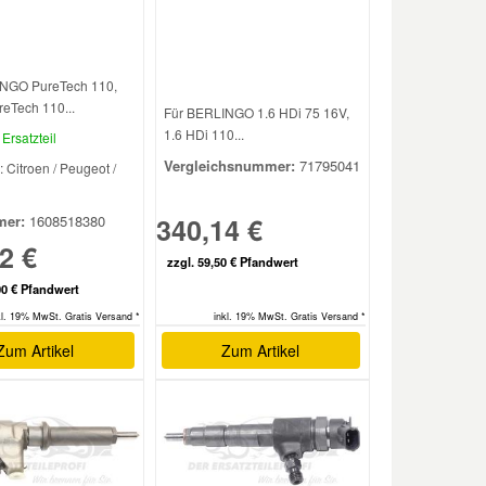
NGO PureTech 110,
reTech 110...
Für BERLINGO 1.6 HDi 75 16V,
1.6 HDi 110...
Ersatzteil
Vergleichsnummer:
71795041
: Citroen / Peugeot /
340,14 €
er:
1608518380
2 €
zzgl. 59,50 € Pfandwert
00 € Pfandwert
inkl. 19% MwSt. Gratis Versand *
kl. 19% MwSt. Gratis Versand *
Zum Artikel
Zum Artikel