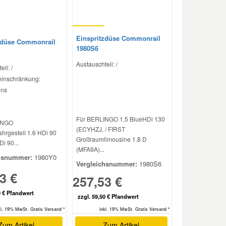
Einspritzdüse Commonrail
zdüse Commonrail
1980S6
Austauschteil: /
il: /
einschränkung:
ens
Für BERLINGO 1.5 BlueHDi 130
INGO
(ECYHZJ, / FIRST
ahrgestell 1.6 HDi 90
Großraumlimousine 1.8 D
Di 90...
(MFA9A)...
hsnummer:
1980Y0
Vergleichsnummer:
1980S6
3 €
257,53 €
0 € Pfandwert
zzgl. 59,50 € Pfandwert
inkl. 19% MwSt. Gratis Versand *
kl. 19% MwSt. Gratis Versand *
Zum Artikel
Zum Artikel