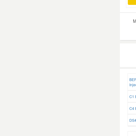
M
BER
Inje
C1 
C4 
DS4