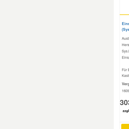
Smart Ersatzteile
Ein
(Sy
Suzuki Ersatzteile
Aust
Hers
Toyota Ersatzteile
Sys.
Eins
Vauxhall Ersatzteile
Für 
Kast
Volvo Ersatzteile
Ver
160
30
zzgl