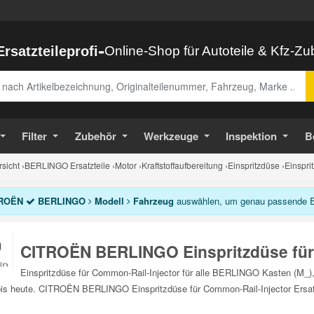
-
Ersatzteileprofi
Online-Shop für Autoteile & Kfz-Z
abe
Filter
Zubehör
Werkzeuge
Inspektion
B
sicht
›
BERLINGO Ersatzteile
›
Motor
›
Kraftstoffaufbereitung
›
Einspritzdüse
›
Einspri
ROËN
BERLINGO
Modell
Fahrzeug
auswählen, um genau passende Ein
CITROËN BERLINGO Einspritzdüse für
Einspritzdüse für Common-Rail-Injector für alle BERLINGO Kasten (M_),
is heute. CITROËN BERLINGO Einspritzdüse für Common-Rail-Injector Ersatz