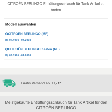
CITROËN BERLINGO Entlüftungsschlauch für Tank Artikel zu
Reparatur-Zubehör
Schlüsselgehäuse
Daewoo Ersatzteile
finden
Scheibenreinigung
Karosserie Werkzeug
Werkstattbedarf
Daihatsu Ersatzteile
Modell auswählen
Zündanlage und Glühanlage
CITROËN BERLINGO (MF)
Winter-Autozubehör
Dodge Ersatzteile
Bj. 07.1996 - 04.2008
CITROËN BERLINGO Kasten (M_)
Honda Ersatzteile
Bj. 07.1996 - 04.2008
Hyundai Ersatzteile
Jeep Ersatzteile
Gratis Versand ab 99,- €*
Kia Ersatzteile
Meistgekaufte Entlüftungsschlauch für Tank Artikel für den
CITROËN BERLINGO
Lancia Ersatzteile