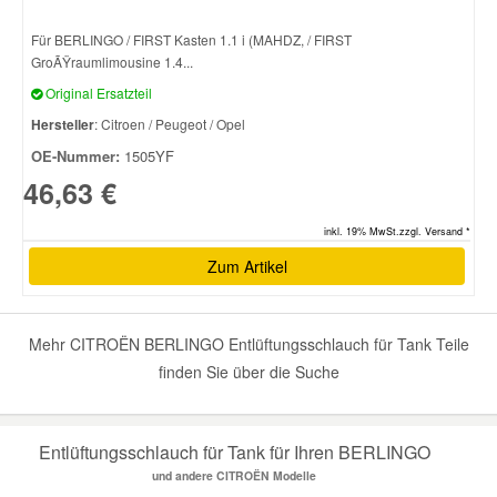
Für BERLINGO / FIRST Kasten 1.1 i (MAHDZ, / FIRST
Smart Ersatzteile
GroÃŸraumlimousine 1.4...
Original Ersatzteil
Suzuki Ersatzteile
Hersteller
: Citroen / Peugeot / Opel
OE-Nummer:
1505YF
Toyota Ersatzteile
46,63 €
inkl. 19% MwSt.zzgl. Versand *
Vauxhall Ersatzteile
Zum Artikel
Volvo Ersatzteile
Mehr CITROËN BERLINGO Entlüftungsschlauch für Tank Teile
finden Sie über die Suche
Entlüftungsschlauch für Tank für Ihren BERLINGO
und andere CITROËN Modelle