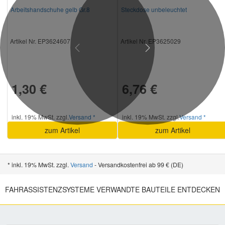
Arbeitshandschuhe gelb Gr.8
Steckdose unbeleuchtet
Artikel Nr. EP3624607
Artikel Nr. EP3625029
Previous
Next
1,30 €
6,76 €
inkl. 19% MwSt. zzgl.
Versand *
inkl. 19% MwSt. zzgl.
Versand *
zum Artikel
zum Artikel
* inkl. 19% MwSt. zzgl.
Versand
- Versandkostenfrei ab 99 € (DE)
FAHRASSISTENZSYSTEME VERWANDTE BAUTEILE ENTDECKEN