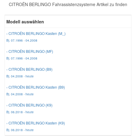
CITROËN BERLINGO Fahrassistenzsysteme Artikel zu finden
Reparatur-Zubehör
Schlüsselgehäuse
Daewoo Ersatzteile
Scheibenreinigung
Modell auswählen
Karosserie Werkzeug
Werkstattbedarf
Daihatsu Ersatzteile
Zündanlage und Glühanlage
› CITROËN BERLINGO Kasten (M_)
Bj. 07.1996 - 04.2008
Winter-Autozubehör
Dodge Ersatzteile
› CITROËN BERLINGO (MF)
Bj. 07.1996 - 04.2008
Honda Ersatzteile
› CITROËN BERLINGO (B9)
Bj. 04.2008 - heute
Hyundai Ersatzteile
› CITROËN BERLINGO Kasten (B9)
Bj. 04.2008 - heute
Jeep Ersatzteile
› CITROËN BERLINGO (K9)
Bj. 06.2018 - heute
Kia Ersatzteile
› CITROËN BERLINGO Kasten (K9)
Bj. 06.2018 - heute
Lancia Ersatzteile