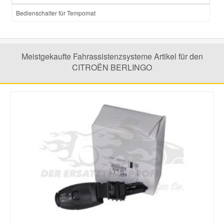
Bedienschalter für Tempomat
Smart Ersatzteile
Suzuki Ersatzteile
Meistgekaufte Fahrassistenzsysteme Artikel für den
CITROËN BERLINGO
Toyota Ersatzteile
Vauxhall Ersatzteile
Volvo Ersatzteile