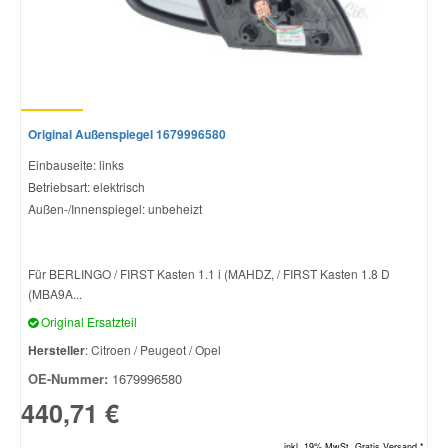
Original Außenspiegel 1679996580
Einbauseite: links
Betriebsart: elektrisch
Außen-/Innenspiegel: unbeheizt
Für BERLINGO / FIRST Kasten 1.1 i (MAHDZ, / FIRST Kasten 1.8 D
(MBA9A...
Original Ersatzteil
Hersteller
: Citroen / Peugeot / Opel
OE-Nummer:
1679996580
440,71 €
inkl. 19% MwSt. Gratis Versand *