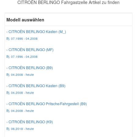
CITROËN BERLINGO Fahrgastzelle Artikel zu finden
Reparatur-Zubehör
Schlüsselgehäuse
Daewoo Ersatzteile
Scheibenreinigung
Modell auswählen
Karosserie Werkzeug
Werkstattbedarf
Daihatsu Ersatzteile
Zündanlage und Glühanlage
› CITROËN BERLINGO Kasten (M_)
Bj. 07.1996 - 04.2008
Winter-Autozubehör
Dodge Ersatzteile
› CITROËN BERLINGO (MF)
Bj. 07.1996 - 04.2008
Honda Ersatzteile
› CITROËN BERLINGO (B9)
Bj. 04.2008 - heute
Hyundai Ersatzteile
› CITROËN BERLINGO Kasten (B9)
Bj. 04.2008 - heute
Jeep Ersatzteile
› CITROËN BERLINGO Pritsche/Fahrgestell (B9)
Bj. 04.2008 - heute
Kia Ersatzteile
› CITROËN BERLINGO (K9)
Bj. 06.2018 - heute
Lancia Ersatzteile