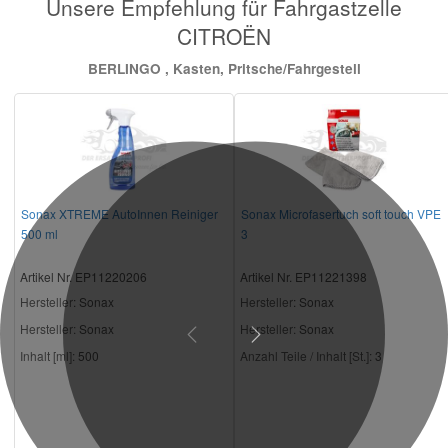
Unsere Empfehlung für Fahrgastzelle
CITROËN
BERLINGO , Kasten, Pritsche/Fahrgestell
Sonax XTREME AutoInnen Reiniger
Sonax Microfasertuch soft touch VPE
500 ml
3
Artikel Nr. EP11220206
Artikel Nr. EP11221398
Hersteller
: Sonax
Hersteller
: Sonax
Hersteller:
Sonax
Hersteller:
Sonax
Previous
Next
Inhalt [ml]:
500
Anzahl Teile / Inhalt [St.]:
3