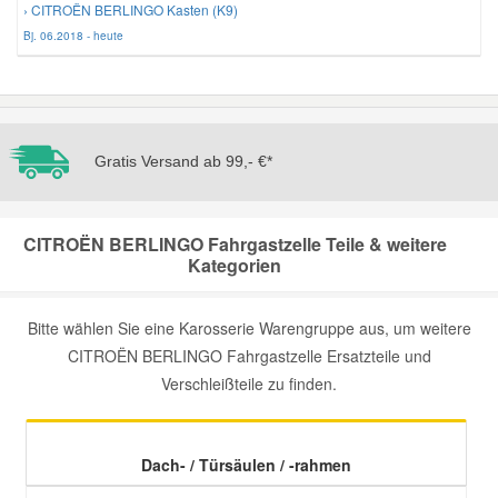
› CITROËN BERLINGO Kasten (K9)
Bj. 06.2018 - heute
Mazda Ersatzteile
Mercedes Ersatzteile
Gratis Versand ab 99,- €*
Mini Ersatzteile
Mitsubishi Ersatzteile
CITROËN BERLINGO Fahrgastzelle Teile & weitere
Kategorien
Nissan Ersatzteile
Bitte wählen Sie eine Karosserie Warengruppe aus, um weitere
CITROËN BERLINGO Fahrgastzelle Ersatzteile und
Porsche Ersatzteile
Verschleißteile zu finden.
Seat Ersatzteile
Dach- / Türsäulen / -rahmen
Skoda Ersatzteile