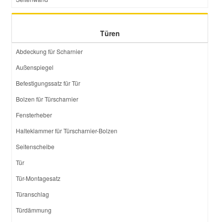
Türen
Abdeckung für Scharnier
Außenspiegel
Befestigungssatz für Tür
Bolzen für Türscharnier
Fensterheber
Halteklammer für Türscharnier-Bolzen
Seitenscheibe
Tür
Tür-Montagesatz
Türanschlag
Türdämmung