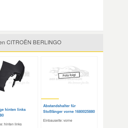
ür den CITROËN BERLINGO
Abstandshalter für
ge hinten links
Stoßfänger vorne 1680025880
80
Einbauseite: vorne
e: hinten links