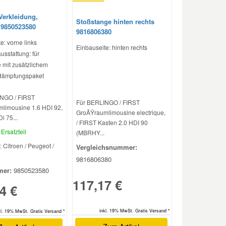
Verkleidung,
Stoßstange hinten rechts
9850523580
9816806380
e: vorne links
Einbauseite: hinten rechts
sstattung: für
 mit zusätzlichem
dämpfungspaket
NGO / FIRST
Für BERLINGO / FIRST
limousine 1.6 HDI 92,
GroÃŸraumlimousine electrique,
i 75...
/ FIRST Kasten 2.0 HDI 90
Ersatzteil
(MBRHY...
: Citroen / Peugeot /
Vergleichsnummer:
9816806380
er:
9850523580
117,17 €
4 €
inkl. 19% MwSt. Gratis Versand *
kl. 19% MwSt. Gratis Versand *