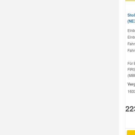
Sto
(NE
Einb
Einb
Fahr
Fahr
Für 
FIRS
(MBR
Ver
163
22