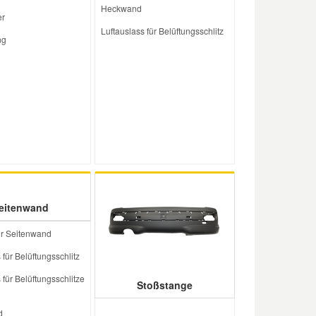
Heckwand
er
Luftauslass für Belüftungsschlitz
ng
eitenwand
ür Seitenwand
 für Belüftungsschlitz
 für Belüftungsschlitze
Stoßstange
d