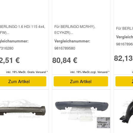
BERLINGO 1.6 HDi 115 4x4,
Für BERLINGO MCRHY),
Für BERLI
W)...
ECYHZR)...
Vergleic
gleichsnummer:
Vergleichsnummer:
98167896
7316280
9816789580
82,13
2,51 €
80,84 €
inkl. 19% MwSt. Gratis Versand *
inkl. 19% MwSt.zzgl. Versand *
Zum Artikel
Zum Artikel