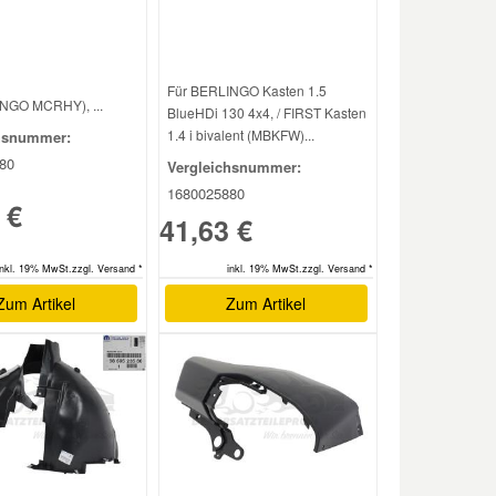
Für BERLINGO Kasten 1.5
NGO MCRHY), ...
BlueHDi 130 4x4, / FIRST Kasten
1.4 i bivalent (MBKFW)...
hsnummer:
80
Vergleichsnummer:
1680025880
 €
41,63 €
inkl. 19% MwSt.zzgl. Versand *
inkl. 19% MwSt.zzgl. Versand *
Zum Artikel
Zum Artikel