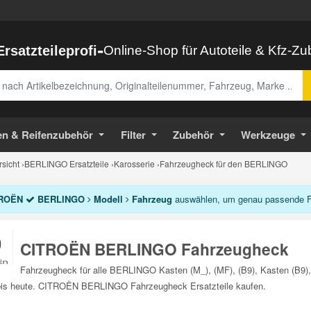
-
Ersatzteileprofi
Online-Shop für Autoteile & Kfz-Z
abe
en & Reifenzubehör
Filter
Zubehör
Werkzeuge
sicht
›
BERLINGO Ersatzteile
›
Karosserie
›
Fahrzeugheck für den BERLINGO
ROËN
BERLINGO
Modell
Fahrzeug
auswählen, um genau passende Fa
CITROËN BERLINGO Fahrzeugheck
Fahrzeugheck für alle BERLINGO Kasten (M_), (MF), (B9), Kasten (B9), 
bis heute. CITROËN BERLINGO Fahrzeugheck Ersatzteile kaufen.