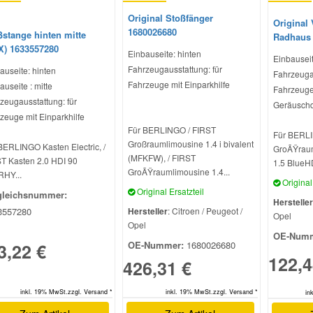
Original Stoßfänger
Original 
1680026680
ßstange hinten mitte
Radhaus 
X) 1633557280
Einbauseite: hinten
Einbauseit
Fahrzeugausstattung: für
auseite: hinten
Fahrzeugau
Fahrzeuge mit Einparkhilfe
auseite : mitte
Fahrzeuge
zeugausstattung: für
Geräusch
zeuge mit Einparkhilfe
Für BERLINGO / FIRST
Für BERLI
Großraumlimousine 1.4 i bivalent
BERLINGO Kasten Electric, /
GroÃŸraum
(MFKFW), / FIRST
T Kasten 2.0 HDI 90
1.5 BlueHD
GroÃŸraumlimousine 1.4...
HY...
Original 
Original Ersatzteil
gleichsnummer:
Hersteller
3557280
Hersteller
: Citroen / Peugeot /
Opel
Opel
OE-Numm
OE-Nummer:
1680026680
3,22 €
122,4
426,31 €
inkl. 19% MwSt.zzgl. Versand *
inkl. 19% MwSt.zzgl. Versand *
in