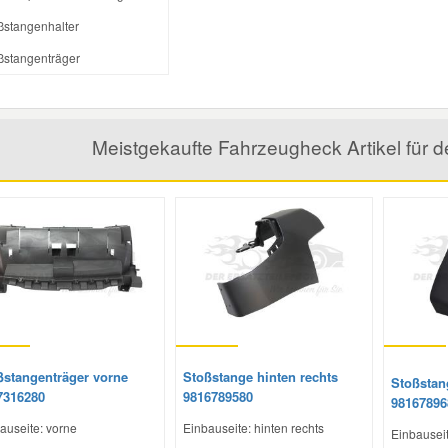
ßstangenhalter
ßstangenträger
Meistgekaufte Fahrzeugheck Artikel f
ßstangenträger vorne
Stoßstange hinten rechts
Stoßstan
7316280
9816789580
98167896
auseite: vorne
Einbauseite: hinten rechts
Einbauseit