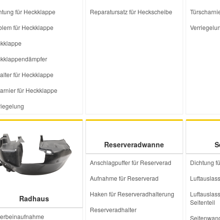
htung für Heckklappe
Reparatursatz für Heckscheibe
Türscharni
lem für Heckklappe
Verriegelu
kklappe
kklappendämpfer
alter für Heckklappe
arnier für Heckklappe
riegelung
Reserveradwanne
S
Anschlagpuffer für Reserverad
Dichtung f
Aufnahme für Reserverad
Luftauslass
Haken für Reserveradhalterung
Luftauslass
Radhaus
Seitenteil
Reserveradhalter
erbeinaufnahme
Seitenwan