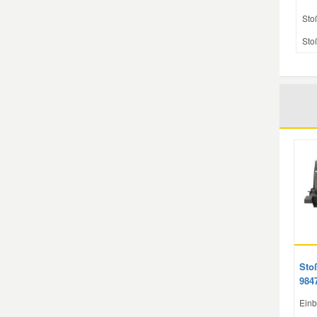
Sto
Sto
Sto
984
Einb