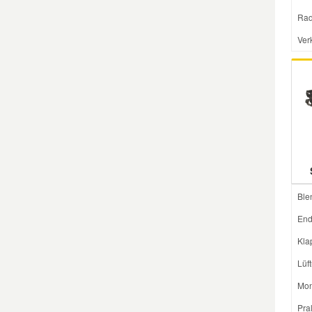
Rad
Smart Ersatzteile
Ver
Suzuki Ersatzteile
Toyota Ersatzteile
Vauxhall Ersatzteile
Volvo Ersatzteile
Ble
End
Kla
Lüf
Mon
Pra