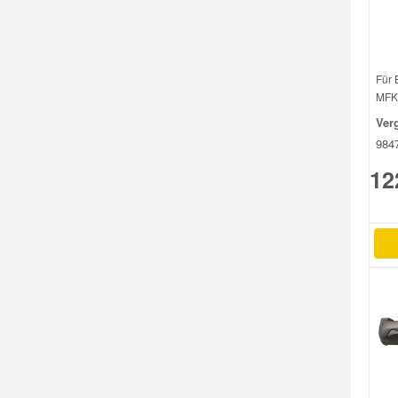
Für 
MFKF
Ver
984
12