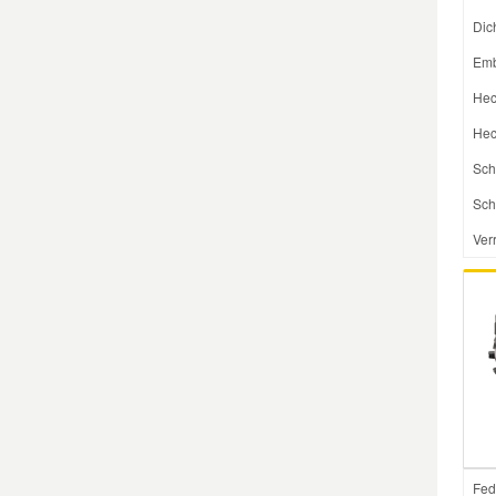
Dic
Mazda Ersatzteile
Emb
Hec
Mercedes Ersatzteile
Hec
Sch
Mini Ersatzteile
Sch
Mitsubishi Ersatzteile
Ver
Nissan Ersatzteile
Porsche Ersatzteile
Seat Ersatzteile
Fed
Skoda Ersatzteile