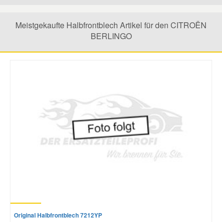
Mazda Ersatzteile
Meistgekaufte Halbfrontblech Artikel für den CITROËN
BERLINGO
Mercedes Ersatzteile
Mini Ersatzteile
Mitsubishi Ersatzteile
Nissan Ersatzteile
Porsche Ersatzteile
Seat Ersatzteile
Original Halbfrontblech 7212YP
Skoda Ersatzteile