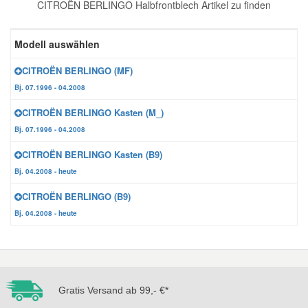
CITROËN BERLINGO Halbfrontblech Artikel zu finden
Reparatur-Zubehör
Schlüsselgehäuse
Daewoo Ersatzteile
Scheibenreinigung
Modell auswählen
Karosserie Werkzeug
Werkstattbedarf
Daihatsu Ersatzteile
Zündanlage und Glühanlage
CITROËN BERLINGO (MF)
Bj. 07.1996 - 04.2008
Winter-Autozubehör
Dodge Ersatzteile
CITROËN BERLINGO Kasten (M_)
Bj. 07.1996 - 04.2008
Honda Ersatzteile
CITROËN BERLINGO Kasten (B9)
Bj. 04.2008 - heute
Hyundai Ersatzteile
CITROËN BERLINGO (B9)
Bj. 04.2008 - heute
Jeep Ersatzteile
Kia Ersatzteile
Gratis Versand ab 99,- €*
Lancia Ersatzteile