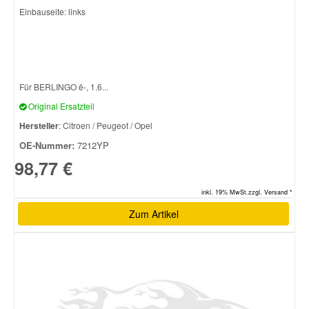
Einbauseite: links
Smart Ersatzteile
Suzuki Ersatzteile
Für BERLINGO ë-, 1.6...
Original Ersatzteil
Toyota Ersatzteile
Hersteller
: Citroen / Peugeot / Opel
OE-Nummer:
7212YP
Vauxhall Ersatzteile
98,77 €
Volvo Ersatzteile
inkl. 19% MwSt.zzgl. Versand *
Zum Artikel