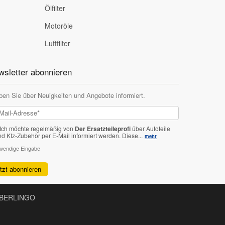
Ölfilter
Motoröle
Luftfilter
sletter abonnieren
ben Sie über Neuigkeiten und Angebote informiert.
Ich möchte regelmäßig von
Der Ersatzteileprofi
über Autoteile
nd Kfz-Zubehör per E-Mail informiert werden.
Diese...
mehr
twendige Eingabe
etzt abonnieren
ËN BERLINGO