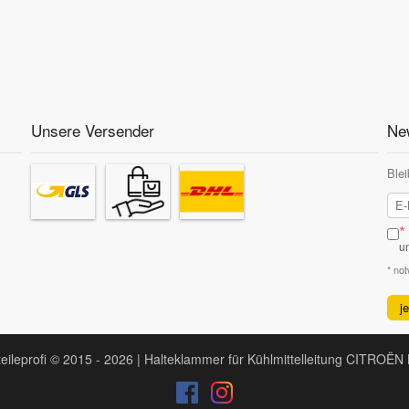
Unsere Versender
New
Blei
*
u
* no
j
teileprofi © 2015 - 2026 | Halteklammer für Kühlmittelleitung CITRO