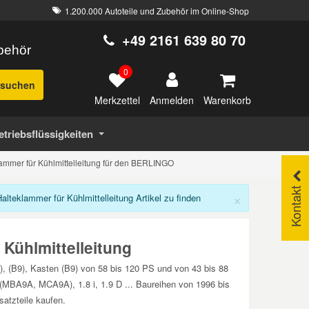
1.200.000 Autoteile und Zubehör im Online-Shop
+49 2161 639 80 70
ubehör
0
suchen
Merkzettel
Warenkorb
Anmelden
etriebsflüssigkeiten
ammer für Kühlmittelleitung für den BERLINGO
Kontakt
×
eklammer für Kühlmittelleitung Artikel zu finden
ühlmittelleitung
), (B9), Kasten (B9) von 58 bis 120 PS und von 43 bis 88
BA9A, MCA9A), 1.8 i, 1.9 D ... Baureihen von 1996 bis
atzteile kaufen.