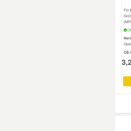
Für 
Mazda Ersatzteile
Groß
(MFA
Mercedes Ersatzteile
Or
Hers
Ope
Mini Ersatzteile
OE-
3,
Mitsubishi Ersatzteile
Nissan Ersatzteile
Porsche Ersatzteile
Seat Ersatzteile
Skoda Ersatzteile