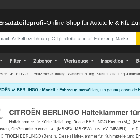
-
Ersatzteileprofi
Online-Shop für Autoteile & Kfz-Z
abe
Filter
Zubehör
Werkzeuge
Inspektion
B
sicht
›
BERLINGO Ersatzteile
›
Kühlung
›
Wasserkühlung
›
Kühlmittelleitung
›
Haltekl
ROËN
BERLINGO
Modell
Fahrzeug
auswählen, um genau passende Halt
CITROËN BERLINGO Halteklammer für K
Halteklammer für Kühlmittelleitung für alle BERLINGO Kasten (M_), (MF
ten, Großraumlimousine 1.4 i (MBKFX, MBKFW), 1.6 16V (MBNFU), 1.8 D (M
 CITROËN BERLINGO (Benzin, Diesel) Halteklammer für Kühlmittelleitung Ers