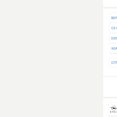
Smart Ersatzteile
BER
C5 H
Suzuki Ersatzteile
DS5
Toyota Ersatzteile
XSA
Vauxhall Ersatzteile
CIT
Volvo Ersatzteile