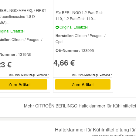
BERLINGO MFHFX), / FIRST
Für BERLINGO 1.2 PureTech
raumlimousine 1.8 D
110, 1.2 PureTech 110...
9A)...
Original Ersatzteil
iginal Ersatzteil
Hersteller
: Citroen / Peugeot /
teller
: Citroen / Peugeot /
Opel
l
OE-Nummer:
133995
Nummer:
1319N5
4,66 €
23 €
inkl. 19% MwSt.zzgl. Versand *
inkl. 19% MwSt.zzgl. Versand *
Zum Artikel
Zum Artikel
Mehr CITROËN BERLINGO Halteklammer für Kühlmittelleitu
Halteklammer für Kühlmittelleitung 
und andere CITROËN Modell