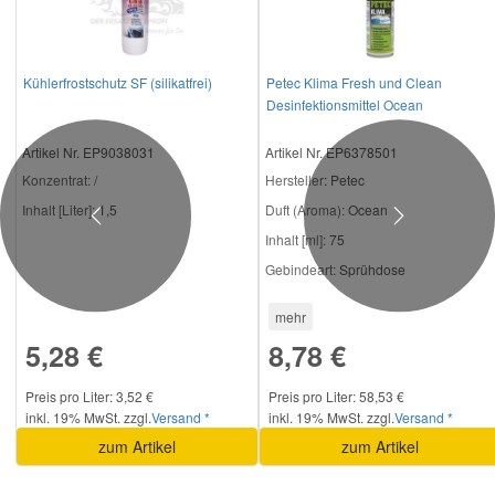
Kühlerfrostschutz SF (silikatfrei)
Petec Klima Fresh und Clean
Desinfektionsmittel Ocean
Artikel Nr. EP9038031
Artikel Nr. EP6378501
Konzentrat:
/
Hersteller
: Petec
Inhalt [Liter]:
1,5
Duft (Aroma):
Ocean
Previous
Next
Inhalt [ml]:
75
Gebindeart:
Sprühdose
mehr
5,28 €
8,78 €
Preis pro Liter: 3,52 €
Preis pro Liter: 58,53 €
inkl. 19% MwSt. zzgl.
Versand *
inkl. 19% MwSt. zzgl.
Versand *
zum Artikel
zum Artikel