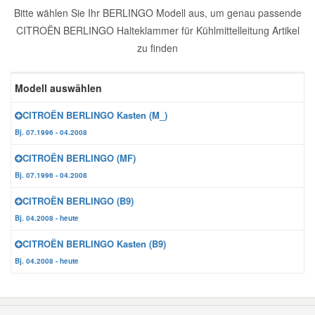
Bitte wählen Sie Ihr BERLINGO Modell aus, um genau passende
Reparatur-Zubehör
Schlüsselgehäuse
Daewoo Ersatzteile
CITROËN BERLINGO Halteklammer für Kühlmittelleitung Artikel
Scheibenreinigung
zu finden
Karosserie Werkzeug
Werkstattbedarf
Daihatsu Ersatzteile
Zündanlage und Glühanlage
Modell auswählen
Winter-Autozubehör
Dodge Ersatzteile
CITROËN BERLINGO Kasten (M_)
Bj. 07.1996 - 04.2008
Honda Ersatzteile
CITROËN BERLINGO (MF)
Bj. 07.1996 - 04.2008
Hyundai Ersatzteile
CITROËN BERLINGO (B9)
Bj. 04.2008 - heute
Jeep Ersatzteile
CITROËN BERLINGO Kasten (B9)
Bj. 04.2008 - heute
Kia Ersatzteile
Lancia Ersatzteile