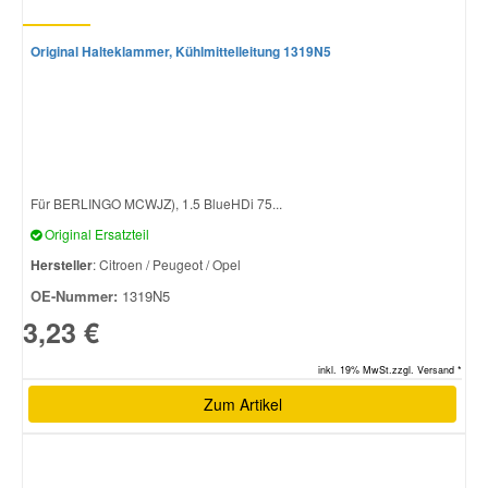
Original Halteklammer, Kühlmittelleitung 1319N5
Smart Ersatzteile
Suzuki Ersatzteile
Toyota Ersatzteile
Für BERLINGO MCWJZ), 1.5 BlueHDi 75...
Original Ersatzteil
Vauxhall Ersatzteile
Hersteller
: Citroen / Peugeot / Opel
OE-Nummer:
1319N5
Volvo Ersatzteile
3,23 €
inkl. 19% MwSt.zzgl. Versand *
Zum Artikel