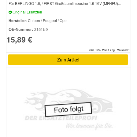
Für BERLINGO 1.6, / FIRST Großraumlimousine 1.6 16V (MFNFU)...
Original Ersatzteil
Smart Ersatzteile
Hersteller
: Citroen / Peugeot / Opel
OE-Nummer:
2151E9
Suzuki Ersatzteile
15,89 €
Toyota Ersatzteile
inkl. 19% MwSt.zzgl. Versand *
Zum Artikel
Vauxhall Ersatzteile
Volvo Ersatzteile