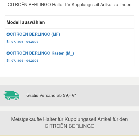
CITROËN BERLINGO Halter für Kupplungsseil Artikel zu finden
Reparatur-Zubehör
Schlüsselgehäuse
Daewoo Ersatzteile
Scheibenreinigung
Modell auswählen
Karosserie Werkzeug
Werkstattbedarf
Daihatsu Ersatzteile
Zündanlage und Glühanlage
CITROËN BERLINGO (MF)
Bj. 07.1996 - 04.2008
Winter-Autozubehör
Dodge Ersatzteile
CITROËN BERLINGO Kasten (M_)
Bj. 07.1996 - 04.2008
Honda Ersatzteile
Hyundai Ersatzteile
Gratis Versand ab 99,- €*
Jeep Ersatzteile
Kia Ersatzteile
Meistgekaufte Halter für Kupplungsseil Artikel für den
CITROËN BERLINGO
Lancia Ersatzteile