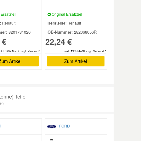
Ersatzteil
Original Ersatzteil
: Renault
Hersteller
: Renault
er:
8201731020
OE-Nummer:
282068056R
 €
22,24 €
inkl. 19% MwSt.zzgl. Versand *
inkl. 19% MwSt.zzgl. Versand *
Zum Artikel
Zum Artikel
enne) Teile
en
T
FORD