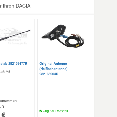
ür Ihren DACIA
stab 282158477R
Original Antenne
(Haifischantenne)
aß: M5
282166904R
hsnummer:
77R
Original Ersatzteil
 €