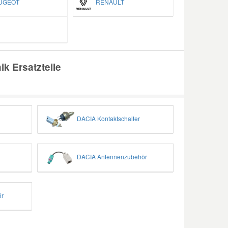
GEOT
RENAULT
ik Ersatzteile
DACIA Kontaktschalter
DACIA Antennenzubehör
ör