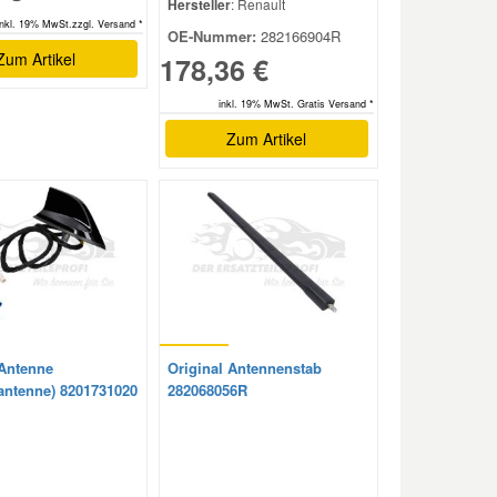
Hersteller
: Renault
inkl. 19% MwSt.zzgl. Versand *
OE-Nummer:
282166904R
Zum Artikel
178,36 €
inkl. 19% MwSt. Gratis Versand *
Zum Artikel
 Antenne
Original Antennenstab
hantenne) 8201731020
282068056R