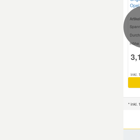
Opel
971
Artik
Spann
Durch
Höhe 
3,
inkl.
* inkl.