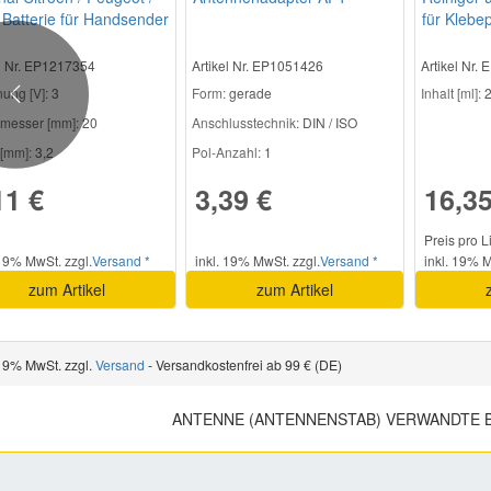
 Batterie für Handsender
für Klebep
2E1
Regensen
el Nr. EP1217354
Artikel Nr. EP1051426
Artikel Nr.
ung [V]:
3
Form:
gerade
Inhalt [ml]:
2
Previous
messer [mm]:
20
Anschlusstechnik:
DIN / ISO
[mm]:
3,2
Pol-Anzahl:
1
11 €
3,39 €
16,35
Preis pro L
 19% MwSt. zzgl.
Versand *
inkl. 19% MwSt. zzgl.
Versand *
inkl. 19% M
zum Artikel
zum Artikel
 19% MwSt. zzgl.
Versand
- Versandkostenfrei ab 99 € (DE)
ANTENNE (ANTENNENSTAB) VERWANDTE 