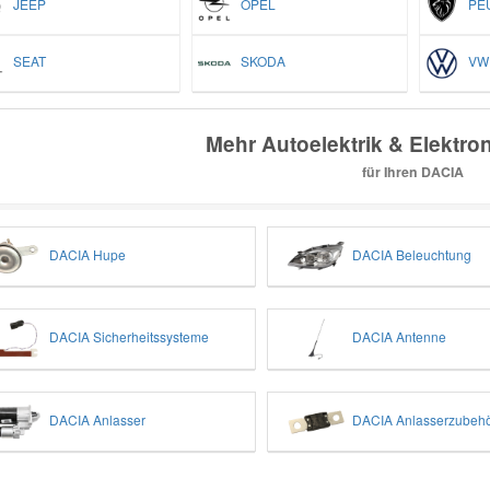
JEEP
OPEL
PEU
SEAT
SKODA
VW
Mehr Autoelektrik & Elektron
für Ihren DACIA
DACIA Hupe
DACIA Beleuchtung
DACIA Sicherheitssysteme
DACIA Antenne
DACIA Anlasser
DACIA Anlasserzubeh