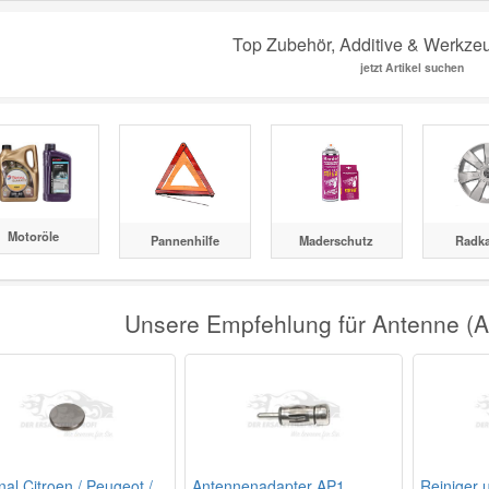
Top Zubehör, Additive & Werkze
jetzt Artikel suchen
Motoröle
Pannenhilfe
Maderschutz
Radk
Unsere Empfehlung für Antenne (
nal Citroen / Peugeot /
Antennenadapter AP1
Reiniger 