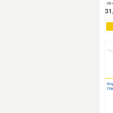
OE-
31
Mazda Ersatzteile
Mercedes Ersatzteile
Mini Ersatzteile
Mitsubishi Ersatzteile
Nissan Ersatzteile
Porsche Ersatzteile
Ori
770
Seat Ersatzteile
Skoda Ersatzteile