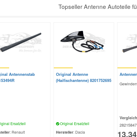
Topseller Antenne Autoteile f
ginal Antennenstab
Original Antenne
Antennen
153494R
(Haifischantenne) 8201752695
Gewindem
Vergleic
iginal Ersatzteil
Original Ersatzteil
2821584
13,34
teller
: Renault
Hersteller
: Dacia