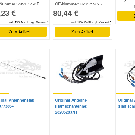
Nummer:
282153494R
OE-Nummer:
8201752695
,23 €
80,44 €
inkl. 19% MwSt.zzgl. Versand *
inkl. 19% MwSt.zzgl. Versand *
Zum Artikel
Zum Artikel
ginal Antennenstab
Original Antenne
Original
0773864
(Haifischantenne)
(Haifisc
282062837R