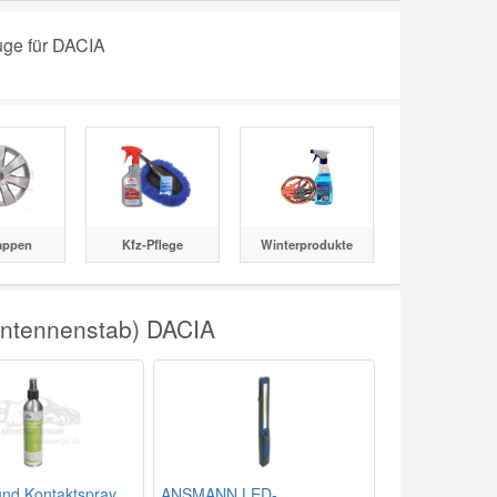
uge für DACIA
appen
Kfz-Pflege
Winterprodukte
Antennenstab) DACIA
und Kontaktspray
ANSMANN LED-