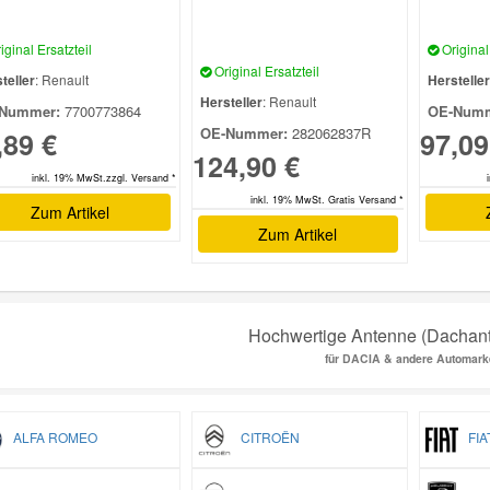
iginal Ersatzteil
Original 
Original Ersatzteil
teller
: Renault
Hersteller
Hersteller
: Renault
Nummer:
7700773864
OE-Numm
OE-Nummer:
282062837R
,89 €
97,09
124,90 €
inkl. 19% MwSt.zzgl. Versand *
inkl. 19% MwSt. Gratis Versand *
Zum Artikel
Zum Artikel
Hochwertige Antenne (Dachant
für DACIA & andere Automark
ALFA ROMEO
CITROËN
FIA