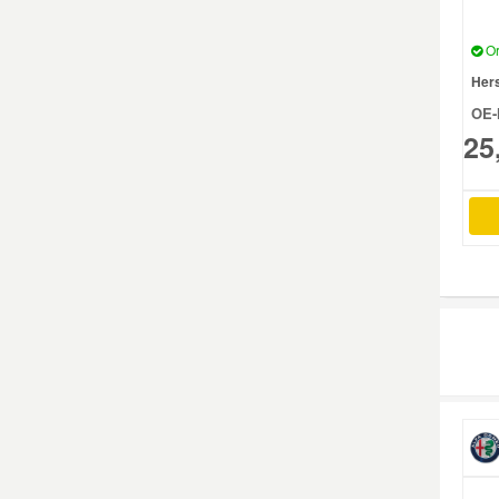
Or
Smart Ersatzteile
Hers
OE-
Suzuki Ersatzteile
25
Toyota Ersatzteile
Vauxhall Ersatzteile
Volvo Ersatzteile