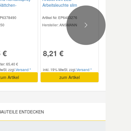
lättchen-
Arbeitsleuchte slim
sor
 EP6378490
Artikel Nr. EP6403276
50
Hersteller
: ANSMANN
Next
 €
8,21 €
iter: 65,40 €
wSt. zzgl.
Versand *
inkl. 19% MwSt. zzgl.
Versand *
zum Artikel
zum Artikel
BAUTEILE ENTDECKEN