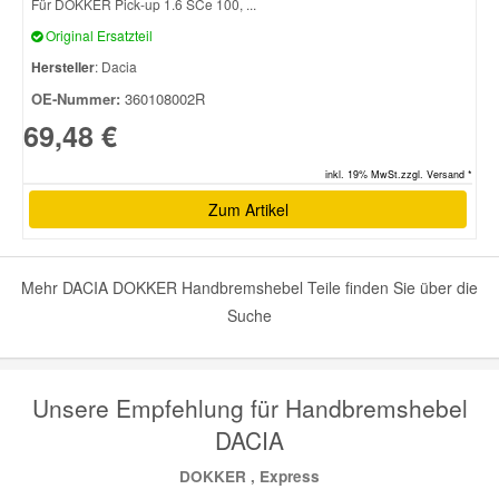
Für DOKKER Pick-up 1.6 SCe 100, ...
Original Ersatzteil
Smart Ersatzteile
Hersteller
: Dacia
OE-Nummer:
360108002R
Suzuki Ersatzteile
69,48 €
inkl. 19% MwSt.zzgl. Versand *
Toyota Ersatzteile
Zum Artikel
Vauxhall Ersatzteile
Mehr DACIA DOKKER Handbremshebel Teile finden Sie über die
Volvo Ersatzteile
Suche
Unsere Empfehlung für Handbremshebel
DACIA
DOKKER , Express