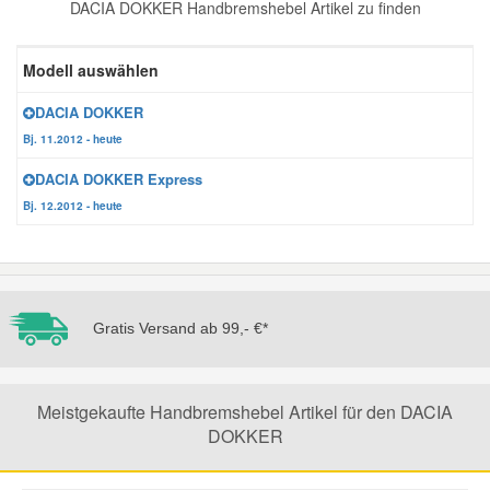
DACIA DOKKER Handbremshebel Artikel zu finden
Reparatur-Zubehör
Schlüsselgehäuse
Daewoo Ersatzteile
Scheibenreinigung
Modell auswählen
Karosserie Werkzeug
Werkstattbedarf
Daihatsu Ersatzteile
Zündanlage und Glühanlage
DACIA DOKKER
Bj. 11.2012 - heute
Winter-Autozubehör
Dodge Ersatzteile
DACIA DOKKER Express
Bj. 12.2012 - heute
Honda Ersatzteile
Hyundai Ersatzteile
Gratis Versand ab 99,- €*
Jeep Ersatzteile
Meistgekaufte Handbremshebel Artikel für den DACIA
Kia Ersatzteile
DOKKER
Lancia Ersatzteile