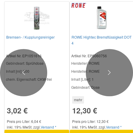
Bremsen- / Kupplungsreiniger
ROWE Hightec Bremsflüssigkeit DOT
4
Artikel Nr. EP1051616
Artikel Nr. EP5060756
Gebindeart:
Sprühdose
Hersteller
: ROWE
Inhalt [ml]:
500
Hersteller:
ROWE
Previous
Next
chem. Eigenschaft:
CKW-frei
Inhalt [Liter]:
1
Gebindeart:
Dose
mehr
3,02 €
12,30 €
Preis pro Liter: 6,04 €
Preis pro Liter: 12,30 €
inkl. 19% MwSt. zzgl.
Versand *
inkl. 19% MwSt. zzgl.
Versand *