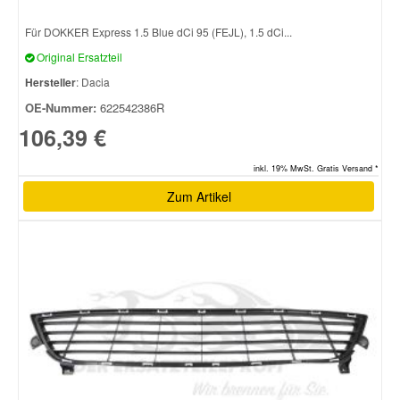
Für DOKKER Express 1.5 Blue dCi 95 (FEJL), 1.5 dCi...
Smart Ersatzteile
Original Ersatzteil
Hersteller
: Dacia
Suzuki Ersatzteile
OE-Nummer:
622542386R
106,39 €
Toyota Ersatzteile
inkl. 19% MwSt. Gratis Versand *
Zum Artikel
Vauxhall Ersatzteile
Volvo Ersatzteile