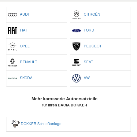
AUDI
CITROËN
FIAT
FORD
OPEL
PEUGEOT
RENAULT
SEAT
SKODA
VW
Mehr karosserie Autoersatzteile
für Ihren DACIA DOKKER
DOKKER Schließanlage