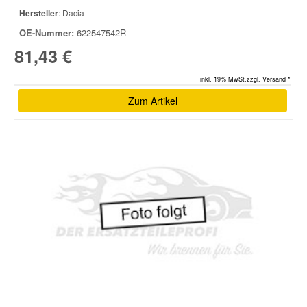
Hersteller
: Dacia
OE-Nummer:
622547542R
81,43 €
inkl. 19% MwSt.zzgl. Versand *
Zum Artikel