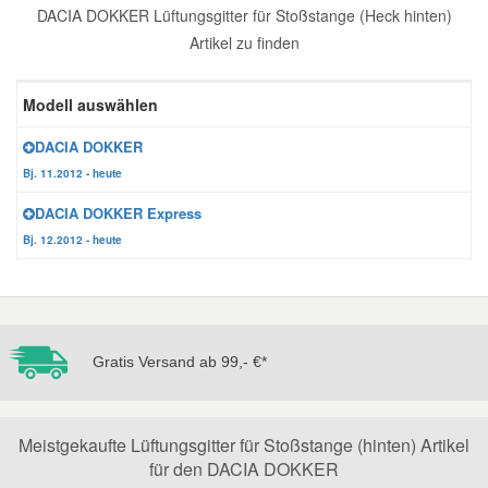
DACIA DOKKER Lüftungsgitter für Stoßstange (Heck hinten)
Reparatur-Zubehör
Schlüsselgehäuse
Daewoo Ersatzteile
Artikel zu finden
Scheibenreinigung
Karosserie Werkzeug
Werkstattbedarf
Daihatsu Ersatzteile
Modell auswählen
Zündanlage und Glühanlage
DACIA DOKKER
Winter-Autozubehör
Dodge Ersatzteile
Bj. 11.2012 - heute
DACIA DOKKER Express
Honda Ersatzteile
Bj. 12.2012 - heute
Hyundai Ersatzteile
Jeep Ersatzteile
Gratis Versand ab 99,- €*
Kia Ersatzteile
Meistgekaufte Lüftungsgitter für Stoßstange (hinten) Artikel
für den DACIA DOKKER
Lancia Ersatzteile