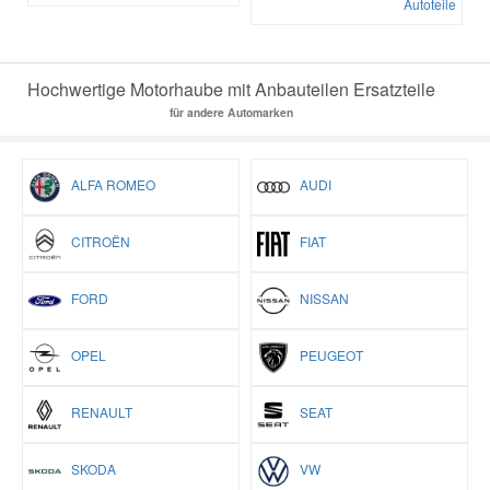
Autoteile
Hochwertige Motorhaube mit Anbauteilen Ersatzteile
für andere Automarken
ALFA ROMEO
AUDI
CITROËN
FIAT
FORD
NISSAN
OPEL
PEUGEOT
RENAULT
SEAT
SKODA
VW