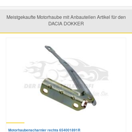
Smart Ersatzteile
Meistgekaufte Motorhaube mit Anbauteilen Artikel für den
DACIA DOKKER
Suzuki Ersatzteile
Toyota Ersatzteile
Vauxhall Ersatzteile
Volvo Ersatzteile
Motorhaubenscharnier rechts 654001891R