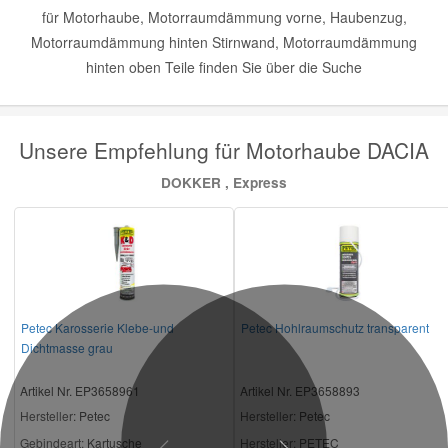
für Motorhaube, Motorraumdämmung vorne, Haubenzug,
Motorraumdämmung hinten Stirnwand, Motorraumdämmung
hinten oben Teile finden Sie über die Suche
Unsere Empfehlung für Motorhaube DACIA
DOKKER , Express
Petec Karosserie Klebe-und
Petec Hohlraumschutz transparent
Dichtmasse grau
Artikel Nr. EP3658961
Artikel Nr. EP3658893
Hersteller
: Petec
Hersteller
: Petec
Gebindeart:
Kartusche
Hersteller:
PETEC