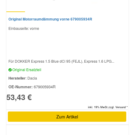
Original Motorraumdämmung vorne 679005934R
Einbauseite: vorne
Für DOKKER Express 1.5 Blue dCi 95 (FEJL), Express 1.6 LPG...
Original Ersatzteil
Hersteller
: Dacia
OE-Nummer:
679005934R
53,43 €
inkl. 19% MwSt.zzgl. Versand *
Zum Artikel