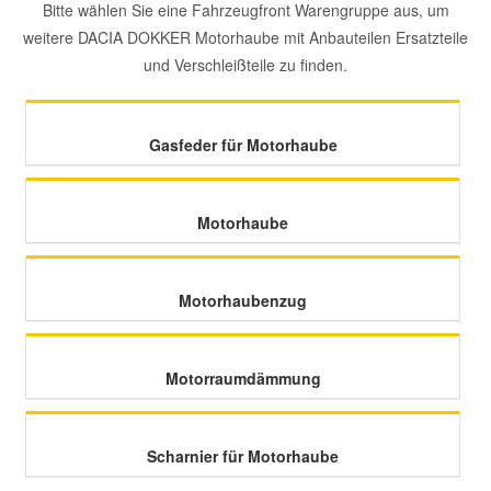
Bitte wählen Sie eine Fahrzeugfront Warengruppe aus, um
weitere DACIA DOKKER Motorhaube mit Anbauteilen Ersatzteile
Mazda Ersatzteile
und Verschleißteile zu finden.
Mercedes Ersatzteile
Gasfeder für Motorhaube
Mini Ersatzteile
Motorhaube
Mitsubishi Ersatzteile
Nissan Ersatzteile
Motorhaubenzug
Porsche Ersatzteile
Motorraumdämmung
Seat Ersatzteile
Scharnier für Motorhaube
Skoda Ersatzteile