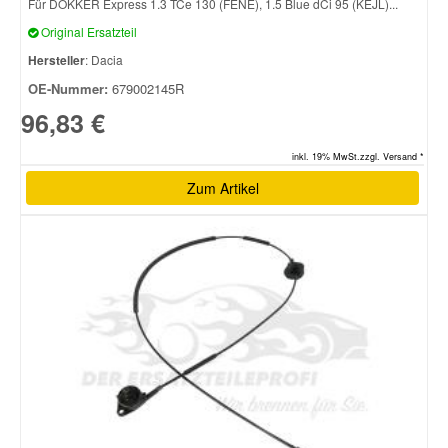
Für DOKKER Express 1.3 TCe 130 (FENE), 1.5 Blue dCi 95 (KEJL)...
Original Ersatzteil
Hersteller
: Dacia
OE-Nummer:
679002145R
96,83 €
inkl. 19% MwSt.zzgl. Versand *
Zum Artikel