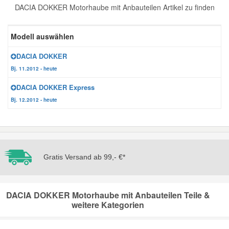
DACIA DOKKER Motorhaube mit Anbauteilen Artikel zu finden
Reparatur-Zubehör
Schlüsselgehäuse
Daewoo Ersatzteile
Scheibenreinigung
Modell auswählen
Karosserie Werkzeug
Werkstattbedarf
Daihatsu Ersatzteile
Zündanlage und Glühanlage
DACIA DOKKER
Bj. 11.2012 - heute
Winter-Autozubehör
Dodge Ersatzteile
DACIA DOKKER Express
Bj. 12.2012 - heute
Honda Ersatzteile
Hyundai Ersatzteile
Gratis Versand ab 99,- €*
Jeep Ersatzteile
Kia Ersatzteile
DACIA DOKKER Motorhaube mit Anbauteilen Teile &
weitere Kategorien
Lancia Ersatzteile