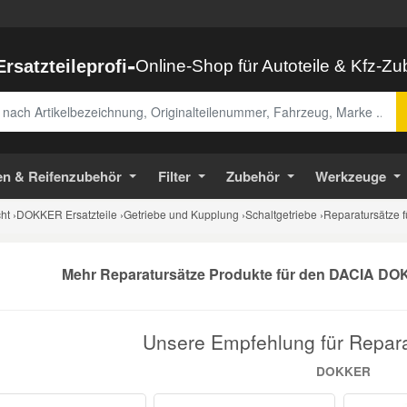
-
Ersatzteileprofi
Online-Shop für Autoteile & Kfz-Z
abe
en & Reifenzubehör
Filter
Zubehör
Werkzeuge
ht
›
DOKKER Ersatzteile
›
Getriebe und Kupplung
›
Schaltgetriebe
›
Reparatursätze
Mehr Reparatursätze Produkte für den DACIA DOK
Unsere Empfehlung für Repar
DOKKER