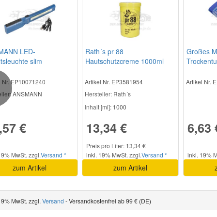
MANN LED-
Rath´s pr 88
Großes Mi
tsleuchte slim
Hautschutzcreme 1000ml
Trockent
el Nr. EP10071240
Artikel Nr. EP3581954
Artikel Nr.
evious
ller
: ANSMANN
Hersteller
: Rath´s
Inhalt [ml]:
1000
,57 €
13,34 €
6,63 
Preis pro Liter: 13,34 €
 19% MwSt. zzgl.
Versand *
inkl. 19% MwSt. zzgl.
Versand *
inkl. 19% M
zum Artikel
zum Artikel
 19% MwSt. zzgl.
Versand
- Versandkostenfrei ab 99 € (DE)