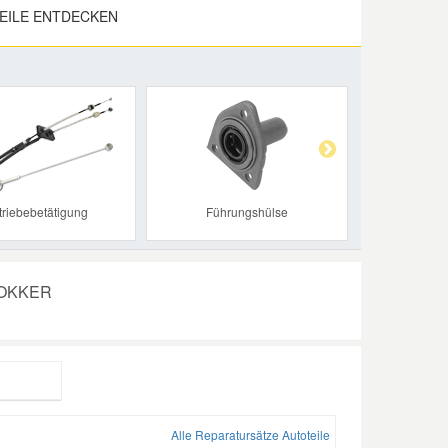
EILE ENTDECKEN
Next
triebebetätigung
Führungshülse
 DOKKER
Alle Reparatursätze Autoteile