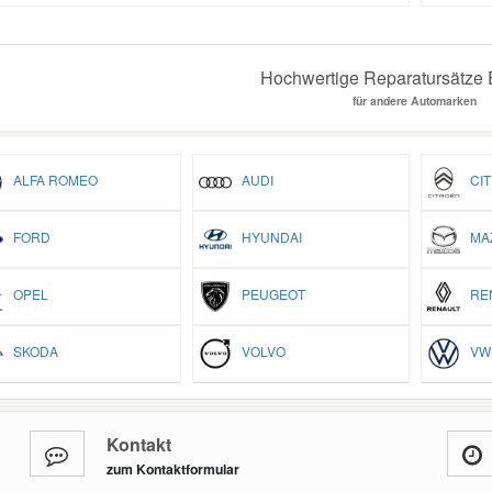
Hochwertige Reparatursätze E
für andere Automarken
ALFA ROMEO
AUDI
CIT
FORD
HYUNDAI
MA
OPEL
PEUGEOT
REN
SKODA
VOLVO
VW
Kontakt
zum Kontaktformular