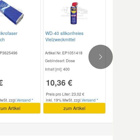
krofaser
WD-40 silikonfreies
uch
Vielzweckmittel
 EP3625496
Artikel Nr. EP1051418
Next
Gebindeart:
Dose
Inhalt [ml]:
400
€
10,36 €
Preis pro Liter: 23,02 €
wSt. zzgl.
Versand *
inkl. 19% MwSt. zzgl.
Versand *
zum Artikel
zum Artikel