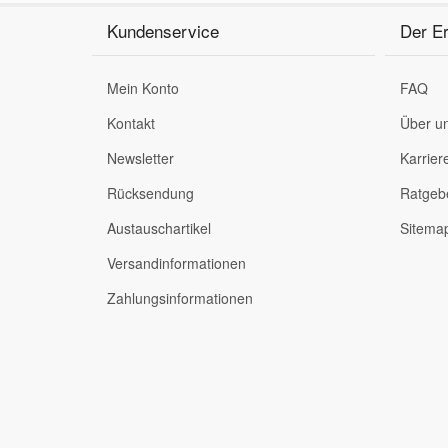
Kundenservice
Der Er
Smart Ersatzteile
Mein Konto
FAQ
Suzuki Ersatzteile
Kontakt
Über u
Newsletter
Karrier
Toyota Ersatzteile
Rücksendung
Ratgeb
Vauxhall Ersatzteile
Austauschartikel
Sitema
Versandinformationen
Volvo Ersatzteile
Zahlungsinformationen