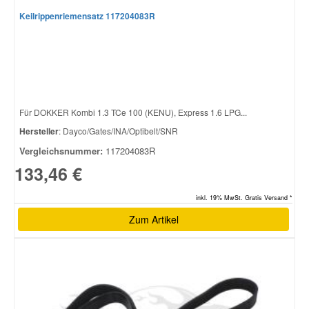
Keilrippenriemensatz 117204083R
Für DOKKER Kombi 1.3 TCe 100 (KENU), Express 1.6 LPG...
Hersteller
: Dayco/Gates/INA/Optibelt/SNR
Vergleichsnummer:
117204083R
133,46 €
inkl. 19% MwSt. Gratis Versand *
Zum Artikel