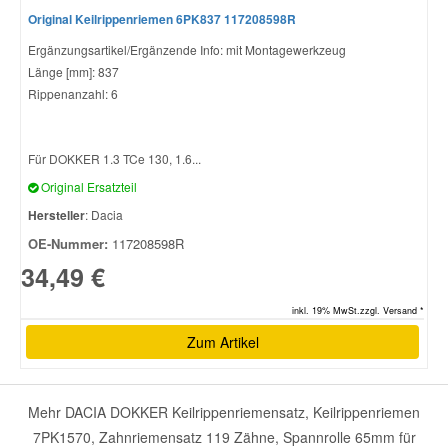
Original Keilrippenriemen 6PK837 117208598R
Ergänzungsartikel/Ergänzende Info: mit Montagewerkzeug
Länge [mm]: 837
Rippenanzahl: 6
Für DOKKER 1.3 TCe 130, 1.6...
Original Ersatzteil
Hersteller
: Dacia
OE-Nummer:
117208598R
34,49 €
inkl. 19% MwSt.zzgl. Versand *
Zum Artikel
Mehr DACIA DOKKER Keilrippenriemensatz, Keilrippenriemen
7PK1570, Zahnriemensatz 119 Zähne, Spannrolle 65mm für