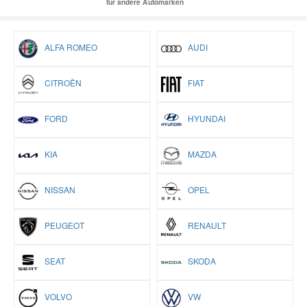
für andere Automarken
ALFA ROMEO
AUDI
CITROËN
FIAT
FORD
HYUNDAI
KIA
MAZDA
NISSAN
OPEL
PEUGEOT
RENAULT
SEAT
SKODA
VOLVO
VW