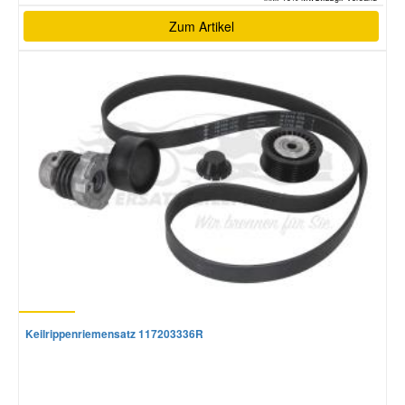
Zum Artikel
Keilrippenriemensatz 117203336R