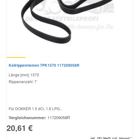
Keilrippenriemen 7PK1570 117209058R
Länge [mm]: 1570
Rippenanzahl: 7
Für DOKKER 1.5 dCi, 1.6 LPG...
Vergleichsnummer:
117209058R
20,61 €
inkl. 19% MwSt.zzgl. Versand *