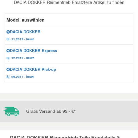
DACIA DOKKER Riementrieb Ersatzteile Artikel zu finden
Reparatur-Zubehör
Schlüsselgehäuse
Daewoo Ersatzteile
Scheibenreinigung
Modell auswählen
Karosserie Werkzeug
Werkstattbedarf
Daihatsu Ersatzteile
Zündanlage und Glühanlage
DACIA DOKKER
Bj. 11.2012 - heute
Winter-Autozubehör
Dodge Ersatzteile
DACIA DOKKER Express
Bj. 12.2012 - heute
Honda Ersatzteile
DACIA DOKKER Pick-up
Bj. 09.2017 - heute
Hyundai Ersatzteile
Jeep Ersatzteile
Gratis Versand ab 99,- €*
Kia Ersatzteile
Lancia Ersatzteile
DACIA DOKKER Riementrieb Teile Ersatzteile &