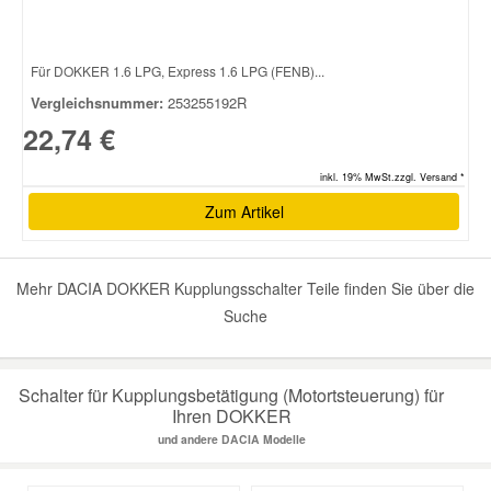
Smart Ersatzteile
Für DOKKER 1.6 LPG, Express 1.6 LPG (FENB)...
Vergleichsnummer:
253255192R
Suzuki Ersatzteile
22,74 €
inkl. 19% MwSt.zzgl. Versand *
Toyota Ersatzteile
Zum Artikel
Vauxhall Ersatzteile
Mehr DACIA DOKKER Kupplungsschalter Teile finden Sie über die
Volvo Ersatzteile
Suche
Schalter für Kupplungsbetätigung (Motortsteuerung) für
Ihren DOKKER
und andere DACIA Modelle