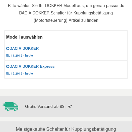
Bitte wählen Sie Ihr DOKKER Modell aus, um genau passende
Reparatur-Zubehör
Schlüsselgehäuse
Daewoo Ersatzteile
DACIA DOKKER Schalter für Kupplungsbetätigung
Scheibenreinigung
(Motortsteuerung) Artikel zu finden
Karosserie Werkzeug
Werkstattbedarf
Daihatsu Ersatzteile
Zündanlage und Glühanlage
Modell auswählen
Winter-Autozubehör
Dodge Ersatzteile
DACIA DOKKER
Bj. 11.2012 - heute
Honda Ersatzteile
DACIA DOKKER Express
Bj. 12.2012 - heute
Hyundai Ersatzteile
Jeep Ersatzteile
Gratis Versand ab 99,- €*
Kia Ersatzteile
Lancia Ersatzteile
Meistgekaufte Schalter für Kupplungsbetätigung