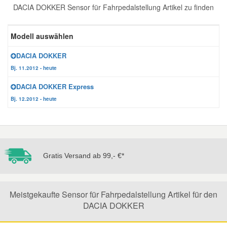
DACIA DOKKER Sensor für Fahrpedalstellung Artikel zu finden
Reparatur-Zubehör
Schlüsselgehäuse
Daewoo Ersatzteile
Scheibenreinigung
Modell auswählen
Karosserie Werkzeug
Werkstattbedarf
Daihatsu Ersatzteile
Zündanlage und Glühanlage
DACIA DOKKER
Bj. 11.2012 - heute
Winter-Autozubehör
Dodge Ersatzteile
DACIA DOKKER Express
Bj. 12.2012 - heute
Honda Ersatzteile
Hyundai Ersatzteile
Gratis Versand ab 99,- €*
Jeep Ersatzteile
Kia Ersatzteile
Meistgekaufte Sensor für Fahrpedalstellung Artikel für den
DACIA DOKKER
Lancia Ersatzteile