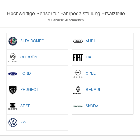
Hochwertige Sensor für Fahrpedalstellung Ersatzteile
für andere Automarken
ALFA ROMEO
AUDI
CITROËN
FIAT
FORD
OPEL
PEUGEOT
RENAULT
SEAT
SKODA
VW