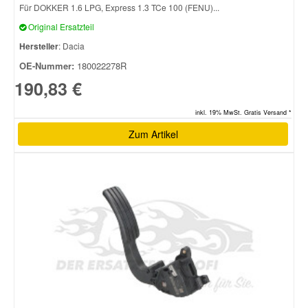
Für DOKKER 1.6 LPG, Express 1.3 TCe 100 (FENU)...
Original Ersatzteil
Smart Ersatzteile
Hersteller
: Dacia
OE-Nummer:
180022278R
Suzuki Ersatzteile
190,83 €
Toyota Ersatzteile
inkl. 19% MwSt. Gratis Versand *
Zum Artikel
Vauxhall Ersatzteile
Volvo Ersatzteile