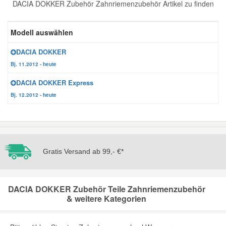
DACIA DOKKER Zubehör Zahnriemenzubehör Artikel zu finden
Reparatur-Zubehör
Schlüsselgehäuse
Daewoo Ersatzteile
Scheibenreinigung
Modell auswählen
Karosserie Werkzeug
Werkstattbedarf
Daihatsu Ersatzteile
Zündanlage und Glühanlage
DACIA DOKKER
Bj. 11.2012 - heute
Winter-Autozubehör
Dodge Ersatzteile
DACIA DOKKER Express
Bj. 12.2012 - heute
Honda Ersatzteile
Hyundai Ersatzteile
Gratis Versand ab 99,- €*
Jeep Ersatzteile
DACIA DOKKER Zubehör Teile Zahnriemenzubehör
Kia Ersatzteile
& weitere Kategorien
Lancia Ersatzteile