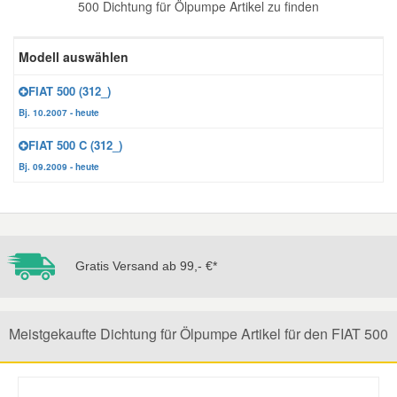
500 Dichtung für Ölpumpe Artikel zu finden
Reparatur-Zubehör
Schlüsselgehäuse
Daewoo Ersatzteile
Scheibenreinigung
Modell auswählen
Karosserie Werkzeug
Werkstattbedarf
Daihatsu Ersatzteile
Zündanlage und Glühanlage
FIAT 500 (312_)
Bj. 10.2007 - heute
Winter-Autozubehör
Dodge Ersatzteile
FIAT 500 C (312_)
Bj. 09.2009 - heute
Honda Ersatzteile
Hyundai Ersatzteile
Gratis Versand ab 99,- €*
Jeep Ersatzteile
Meistgekaufte Dichtung für Ölpumpe Artikel für den FIAT 500
Kia Ersatzteile
Lancia Ersatzteile