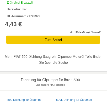
Original Ersatzteil
Hersteller
: Fiat
Smart Ersatzteile
OE-Nummer:
71749329
4,43 €
Suzuki Ersatzteile
inkl. 19% MwSt.zzgl. Versand *
Zum Artikel
Toyota Ersatzteile
Vauxhall Ersatzteile
Mehr FIAT 500 Dichtung Saugrohr Ölpumpe Motoröl Teile finden
Sie über die Suche
Volvo Ersatzteile
Dichtung für Ölpumpe für Ihren 500
und andere FIAT Modelle
500 Dichtung für Ölpumpe
500L Dichtung für Ölpumpe